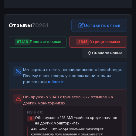
ЮMoney
ЮMoney
RUB
RUB
БАЛАНСЫ КРИПТОБИРЖ
Отзывы
70261
Binance
Binance
Оставить отзыв
RUB
RUB
ИНТЕРНЕТ БАНКИНГ
67416
Положительных
2845
Отрицательных
СБЕР
СБЕР
RUB
RUB
Сначала новые
Альфа-Банк
Альфа-Банк
RUB
RUB
Райффайзен
Райффайзен
RUB
RUB
Мы скрыли отзывы, скопированные с bestchange.
ВТБ
ВТБ
RUB
RUB
Почему и как теперь устроены наши отзывы —
рассказали
в блоге
.
Т-Банк
Т-Банк
RUB
RUB
ДЕНЕЖНЫЕ ПЕРЕВОДЫ
Обнаружено 2840 отрицательных отзывов на
других мониторингах.
ЗК
ЗК
USD
USD
ИЗ НИХ:
WU
WU
USD
USD
Обнаружено 125 AML-кейсов среди отзывов
🚫
на других мониторингах.
НАЛИЧНЫЕ ДЕНЬГИ
AML-кейс — это когда обменник блокирует
Наличные
Наличные
RUB
RUB
криптовалюту пользователя и отказывается