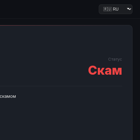
Статус
Скам
 скамом