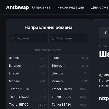
AntiSwap
О проекте
Рекомендации
Для обме
Направления обмена
Обмен
КРИПТОВАЛЮТА
Ш
Bitcoin
Bitcoin
BTC
BTC
Ethereum
Ethereum
ETH
ETH
Litecoin
Litecoin
LTC
LTC
Админ
Почем
Monero
Monero
XMR
XMR
Озна
Tether TRC20
Tether TRC20
USDT
USDT
Tether ERC20
Tether ERC20
USDT
USDT
htt
Tether BEP20
Tether BEP20
USDT
USDT