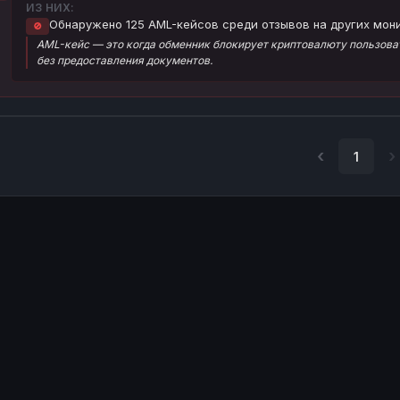
ИЗ НИХ:
Обнаружено 125 AML-кейсов среди отзывов на других мони
🚫
AML-кейс — это когда обменник блокирует криптовалюту пользоват
без предоставления документов.
1