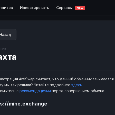
Сервисы
нников
Инвестировать
NEW
Назад
ник
ахта
истрация AntiSwap считает, что данный обменник занимается
у мы так решили? Читайте подробнее
здесь
комьтесь с
рекомендациями
перед совершением обмена
ps://mine.exchange