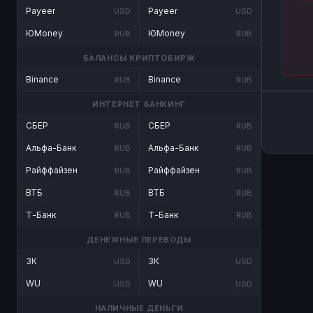
Payeer
Payeer
USD
USD
ЮMoney
ЮMoney
RUB
RUB
БАЛАНСЫ КРИПТОБИРЖ
Binance
Binance
RUB
RUB
ИНТЕРНЕТ БАНКИНГ
СБЕР
СБЕР
RUB
RUB
Альфа-Банк
Альфа-Банк
RUB
RUB
Райффайзен
Райффайзен
RUB
RUB
ВТБ
ВТБ
RUB
RUB
Т-Банк
Т-Банк
RUB
RUB
ДЕНЕЖНЫЕ ПЕРЕВОДЫ
ЗК
ЗК
USD
USD
WU
WU
USD
USD
НАЛИЧНЫЕ ДЕНЬГИ