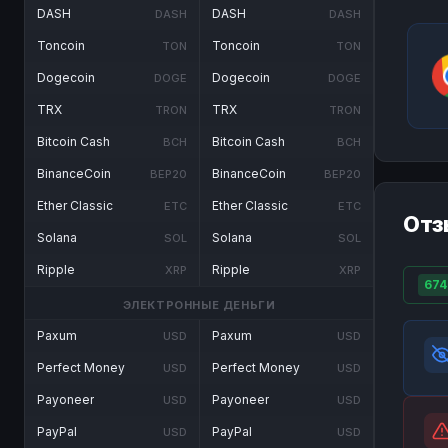
DASH
DASH
DASH
DASH
Toncoin
Toncoin
TON
TON
Dogecoin
Dogecoin
DOGE
DOGE
TRX
TRX
TRON
TRON
Bitcoin Cash
Bitcoin Cash
BCH
BCH
BinanceCoin
BinanceCoin
BEP20
BEP20
Ether Classic
Ether Classic
ETC
ETC
Отз
Solana
Solana
SOL
SOL
Ripple
Ripple
XRP
XRP
674
ЭЛЕКТРОННЫЕ ДЕНЬГИ
Paxum
Paxum
USD
USD
Perfect Money
Perfect Money
USD
USD
Payoneer
Payoneer
USD
USD
PayPal
PayPal
USD
USD