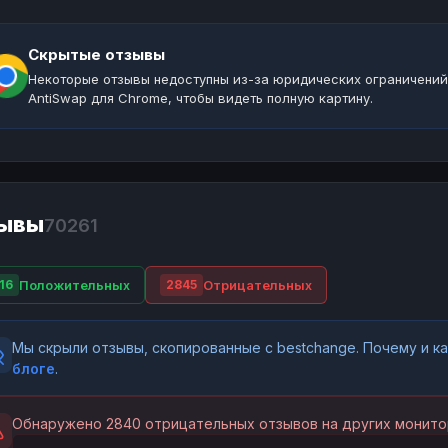
Скрытые отзывы
Некоторые отзывы недоступны из-за юридических ограничений
AntiSwap для Chrome, чтобы видеть полную картину.
ывы
70261
Положительных
Отрицательных
16
2845
Мы скрыли отзывы, скопированные с bestchange. Почему и 
блоге
.
Обнаружено 2840 отрицательных отзывов на других монито