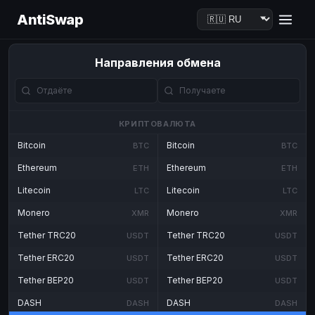
AntiSwap
Направления обмена
КРИПТОВАЛЮТА
Bitcoin
Bitcoin
BTC
BTC
Ethereum
Ethereum
ETH
ETH
Litecoin
Litecoin
LTC
LTC
Monero
Monero
XMR
XMR
Tether TRC20
Tether TRC20
USDT
USDT
Tether ERC20
Tether ERC20
USDT
USDT
Tether BEP20
Tether BEP20
USDT
USDT
DASH
DASH
DASH
DASH