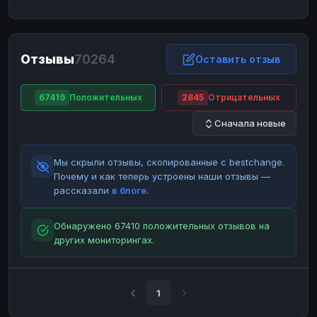
ЮMoney
ЮMoney
RUB
RUB
БАЛАНСЫ КРИПТОБИРЖ
Отзывы
70264
Binance
Binance
Оставить отзыв
RUB
RUB
ИНТЕРНЕТ БАНКИНГ
67419
Положительных
2845
Отрицательных
СБЕР
СБЕР
RUB
RUB
Сначала новые
Альфа-Банк
Альфа-Банк
RUB
RUB
Райффайзен
Райффайзен
RUB
RUB
Мы скрыли отзывы, скопированные с bestchange.
ВТБ
ВТБ
RUB
RUB
Почему и как теперь устроены наши отзывы —
рассказали
в блоге
.
Т-Банк
Т-Банк
RUB
RUB
ДЕНЕЖНЫЕ ПЕРЕВОДЫ
Обнаружено 67410 положительных отзывов на
других мониторингах.
ЗК
ЗК
USD
USD
WU
WU
USD
USD
НАЛИЧНЫЕ ДЕНЬГИ
1
Наличные
Наличные
RUB
RUB