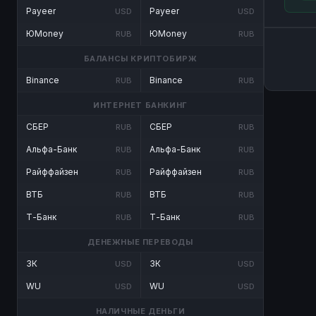
Payeer
Payeer
USD
USD
ЮMoney
ЮMoney
RUB
RUB
БАЛАНСЫ КРИПТОБИРЖ
Binance
Binance
RUB
RUB
ИНТЕРНЕТ БАНКИНГ
СБЕР
СБЕР
RUB
RUB
Альфа-Банк
Альфа-Банк
RUB
RUB
Райффайзен
Райффайзен
RUB
RUB
ВТБ
ВТБ
RUB
RUB
Т-Банк
Т-Банк
RUB
RUB
ДЕНЕЖНЫЕ ПЕРЕВОДЫ
ЗК
ЗК
USD
USD
WU
WU
USD
USD
НАЛИЧНЫЕ ДЕНЬГИ