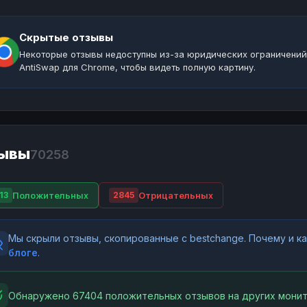
Скрытые отзывы
Некоторые отзывы недоступны из-за юридических ограничений
AntiSwap для Chrome, чтобы видеть полную картину.
ывы
70258
Положительных
Отрицательных
13
2845
Мы скрыли отзывы, скопированные с bestchange. Почему и 
блоге
.
Обнаружено 67404 положительных отзывов на других монит