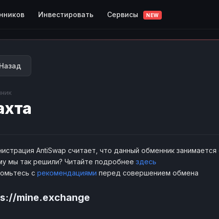
Сервисы
нников
Инвестировать
NEW
Назад
ник
ахта
истрация AntiSwap считает, что данный обменник занимается
у мы так решили? Читайте подробнее
здесь
комьтесь с
рекомендациями
перед совершением обмена
ps://mine.exchange