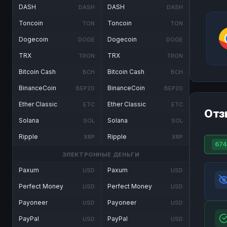
DASH
DASH
DASH
DASH
Toncoin
Toncoin
TON
TON
Dogecoin
Dogecoin
DOGE
DOGE
TRX
TRX
TRON
TRON
Bitcoin Cash
Bitcoin Cash
BCH
BCH
BinanceCoin
BinanceCoin
BEP20
BEP20
Ether Classic
Ether Classic
ETC
ETC
Отз
Solana
Solana
SOL
SOL
Ripple
Ripple
XRP
XRP
674
ЭЛЕКТРОННЫЕ ДЕНЬГИ
Paxum
Paxum
USD
USD
Perfect Money
Perfect Money
USD
USD
Payoneer
Payoneer
USD
USD
PayPal
PayPal
USD
USD