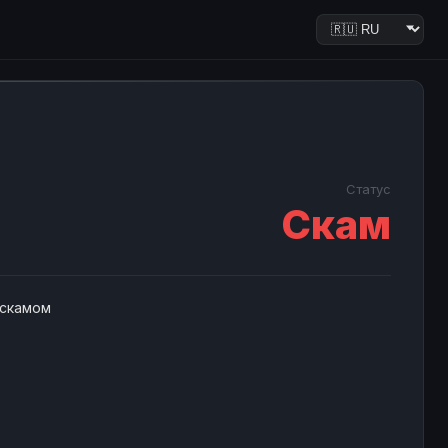
Статус
Скам
 скамом