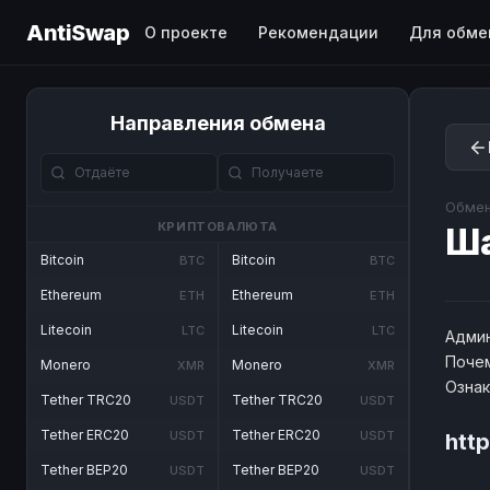
AntiSwap
О проекте
Рекомендации
Для обме
Направления обмена
Обмен
КРИПТОВАЛЮТА
Ш
Bitcoin
Bitcoin
BTC
BTC
Ethereum
Ethereum
ETH
ETH
Litecoin
Litecoin
LTC
LTC
Админ
Почем
Monero
Monero
XMR
XMR
Озна
Tether TRC20
Tether TRC20
USDT
USDT
Tether ERC20
Tether ERC20
USDT
USDT
htt
Tether BEP20
Tether BEP20
USDT
USDT