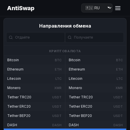
AntiSwap
Направления обмена
КРИПТОВАЛЮТА
Bitcoin
Bitcoin
BTC
BTC
Ethereum
Ethereum
ETH
ETH
Litecoin
Litecoin
LTC
LTC
Monero
Monero
XMR
XMR
Tether TRC20
Tether TRC20
USDT
USDT
Tether ERC20
Tether ERC20
USDT
USDT
Tether BEP20
Tether BEP20
USDT
USDT
DASH
DASH
DASH
DASH