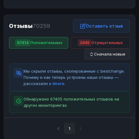
ЮMoney
ЮMoney
RUB
RUB
БАЛАНСЫ КРИПТОБИРЖ
Отзывы
70259
Binance
Binance
Оставить отзыв
RUB
RUB
ИНТЕРНЕТ БАНКИНГ
67414
Положительных
2845
Отрицательных
СБЕР
СБЕР
RUB
RUB
Сначала новые
Альфа-Банк
Альфа-Банк
RUB
RUB
Райффайзен
Райффайзен
RUB
RUB
Мы скрыли отзывы, скопированные с bestchange.
ВТБ
ВТБ
RUB
RUB
Почему и как теперь устроены наши отзывы —
рассказали
в блоге
.
Т-Банк
Т-Банк
RUB
RUB
ДЕНЕЖНЫЕ ПЕРЕВОДЫ
Обнаружено 67405 положительных отзывов на
других мониторингах.
ЗК
ЗК
USD
USD
WU
WU
USD
USD
НАЛИЧНЫЕ ДЕНЬГИ
1
Наличные
Наличные
RUB
RUB