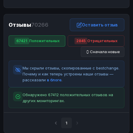
ЮMoney
ЮMoney
RUB
RUB
БАЛАНСЫ КРИПТОБИРЖ
Отзывы
70266
Binance
Binance
Оставить отзыв
RUB
RUB
ИНТЕРНЕТ БАНКИНГ
67421
Положительных
2845
Отрицательных
СБЕР
СБЕР
RUB
RUB
Сначала новые
Альфа-Банк
Альфа-Банк
RUB
RUB
Райффайзен
Райффайзен
RUB
RUB
Мы скрыли отзывы, скопированные с bestchange.
ВТБ
ВТБ
RUB
RUB
Почему и как теперь устроены наши отзывы —
рассказали
в блоге
.
Т-Банк
Т-Банк
RUB
RUB
ДЕНЕЖНЫЕ ПЕРЕВОДЫ
Обнаружено 67412 положительных отзывов на
других мониторингах.
ЗК
ЗК
USD
USD
WU
WU
USD
USD
НАЛИЧНЫЕ ДЕНЬГИ
1
Наличные
Наличные
RUB
RUB