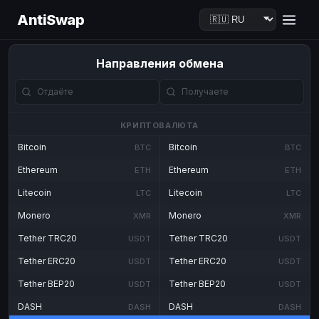
AntiSwap
Направления обмена
КРИПТОВАЛЮТА
Bitcoin
Bitcoin
BTC
BTC
Ethereum
Ethereum
ETH
ETH
Litecoin
Litecoin
LTC
LTC
Monero
Monero
XMR
XMR
Tether TRC20
Tether TRC20
USDT
USDT
Tether ERC20
Tether ERC20
USDT
USDT
Tether BEP20
Tether BEP20
USDT
USDT
DASH
DASH
DASH
DASH