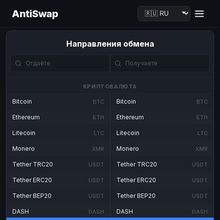
AntiSwap
Направления обмена
КРИПТОВАЛЮТА
Bitcoin
Bitcoin
BTC
BTC
Ethereum
Ethereum
ETH
ETH
Litecoin
Litecoin
LTC
LTC
Monero
Monero
XMR
XMR
Tether TRC20
Tether TRC20
USDT
USDT
Tether ERC20
Tether ERC20
USDT
USDT
Tether BEP20
Tether BEP20
USDT
USDT
DASH
DASH
DASH
DASH