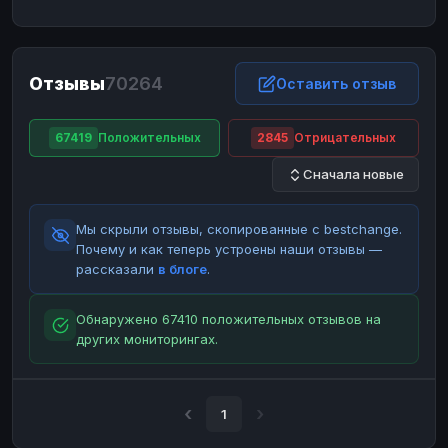
ЮMoney
ЮMoney
RUB
RUB
БАЛАНСЫ КРИПТОБИРЖ
Отзывы
70264
Binance
Binance
Оставить отзыв
RUB
RUB
ИНТЕРНЕТ БАНКИНГ
67419
Положительных
2845
Отрицательных
СБЕР
СБЕР
RUB
RUB
Сначала новые
Альфа-Банк
Альфа-Банк
RUB
RUB
Райффайзен
Райффайзен
RUB
RUB
Мы скрыли отзывы, скопированные с bestchange.
ВТБ
ВТБ
RUB
RUB
Почему и как теперь устроены наши отзывы —
рассказали
в блоге
.
Т-Банк
Т-Банк
RUB
RUB
ДЕНЕЖНЫЕ ПЕРЕВОДЫ
Обнаружено 67410 положительных отзывов на
других мониторингах.
ЗК
ЗК
USD
USD
WU
WU
USD
USD
НАЛИЧНЫЕ ДЕНЬГИ
1
Наличные
Наличные
RUB
RUB