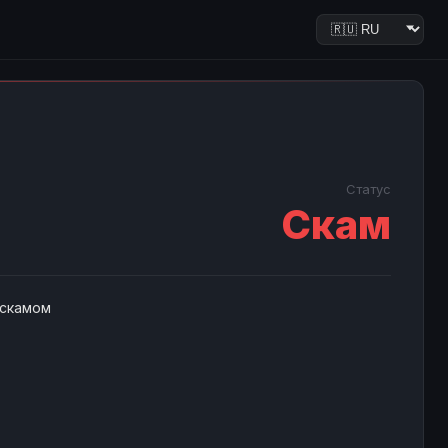
Статус
Скам
 скамом