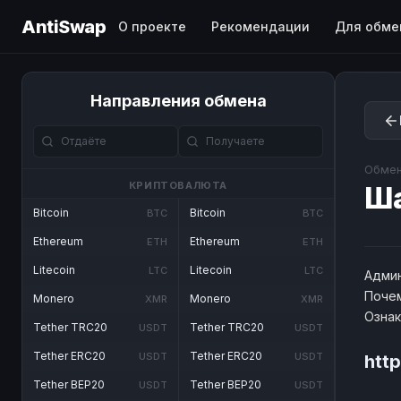
AntiSwap
О проекте
Рекомендации
Для обме
Направления обмена
Обмен
КРИПТОВАЛЮТА
Ш
Bitcoin
Bitcoin
BTC
BTC
Ethereum
Ethereum
ETH
ETH
Litecoin
Litecoin
LTC
LTC
Админ
Почем
Monero
Monero
XMR
XMR
Озна
Tether TRC20
Tether TRC20
USDT
USDT
Tether ERC20
Tether ERC20
USDT
USDT
htt
Tether BEP20
Tether BEP20
USDT
USDT