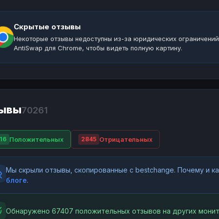
Скрытые отзывы
Некоторые отзывы недоступны из-за юридических ограничений
AntiSwap для Chrome, чтобы видеть полную картину.
ывы
70261
Положительных
Отрицательных
16
2845
Мы скрыли отзывы, скопированные с bestchange. Почему и 
блоге
.
Обнаружено 67407 положительных отзывов на других монит