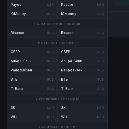
Payeer
Payeer
USD
USD
ЮMoney
ЮMoney
RUB
RUB
БАЛАНСЫ КРИПТОБИРЖ
Binance
Binance
RUB
RUB
ИНТЕРНЕТ БАНКИНГ
СБЕР
СБЕР
RUB
RUB
Альфа-Банк
Альфа-Банк
RUB
RUB
Райффайзен
Райффайзен
RUB
RUB
ВТБ
ВТБ
RUB
RUB
Т-Банк
Т-Банк
RUB
RUB
ДЕНЕЖНЫЕ ПЕРЕВОДЫ
ЗК
ЗК
USD
USD
WU
WU
USD
USD
НАЛИЧНЫЕ ДЕНЬГИ