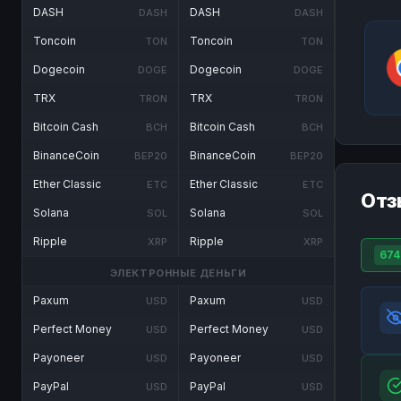
DASH
DASH
DASH
DASH
Toncoin
Toncoin
TON
TON
Dogecoin
Dogecoin
DOGE
DOGE
TRX
TRX
TRON
TRON
Bitcoin Cash
Bitcoin Cash
BCH
BCH
BinanceCoin
BinanceCoin
BEP20
BEP20
Ether Classic
Ether Classic
ETC
ETC
Отз
Solana
Solana
SOL
SOL
Ripple
Ripple
XRP
XRP
674
ЭЛЕКТРОННЫЕ ДЕНЬГИ
Paxum
Paxum
USD
USD
Perfect Money
Perfect Money
USD
USD
Payoneer
Payoneer
USD
USD
PayPal
PayPal
USD
USD