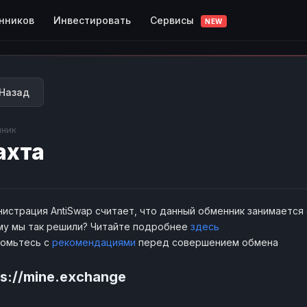
Сервисы
нников
Инвестировать
NEW
Назад
ник
ахта
истрация AntiSwap считает, что данный обменник занимается
у мы так решили? Читайте подробнее
здесь
комьтесь с
рекомендациями
перед совершением обмена
ps://mine.exchange