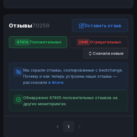
ЮMoney
ЮMoney
RUB
RUB
БАЛАНСЫ КРИПТОБИРЖ
Отзывы
70259
Binance
Binance
Оставить отзыв
RUB
RUB
ИНТЕРНЕТ БАНКИНГ
67414
Положительных
2845
Отрицательных
СБЕР
СБЕР
RUB
RUB
Сначала новые
Альфа-Банк
Альфа-Банк
RUB
RUB
Райффайзен
Райффайзен
RUB
RUB
Мы скрыли отзывы, скопированные с bestchange.
ВТБ
ВТБ
RUB
RUB
Почему и как теперь устроены наши отзывы —
рассказали
в блоге
.
Т-Банк
Т-Банк
RUB
RUB
ДЕНЕЖНЫЕ ПЕРЕВОДЫ
Обнаружено 67405 положительных отзывов на
других мониторингах.
ЗК
ЗК
USD
USD
WU
WU
USD
USD
НАЛИЧНЫЕ ДЕНЬГИ
1
Наличные
Наличные
RUB
RUB