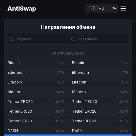
AntiSwap
Направления обмена
КРИПТОВАЛЮТА
Bitcoin
Bitcoin
BTC
BTC
Ethereum
Ethereum
ETH
ETH
Litecoin
Litecoin
LTC
LTC
Monero
Monero
XMR
XMR
Tether TRC20
Tether TRC20
USDT
USDT
Tether ERC20
Tether ERC20
USDT
USDT
Tether BEP20
Tether BEP20
USDT
USDT
DASH
DASH
DASH
DASH