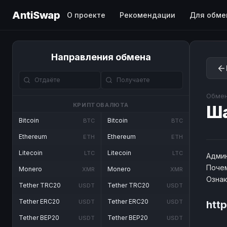
AntiSwap
О проекте
Рекомендации
Для обме
Направления обмена
Обмен
КРИПТОВАЛЮТА
Ш
Bitcoin
Bitcoin
BTC
BTC
Ethereum
Ethereum
ETH
ETH
Litecoin
Litecoin
LTC
LTC
Админ
Почем
Monero
Monero
XMR
XMR
Озна
Tether TRC20
Tether TRC20
USDT
USDT
Tether ERC20
Tether ERC20
USDT
USDT
htt
Tether BEP20
Tether BEP20
USDT
USDT