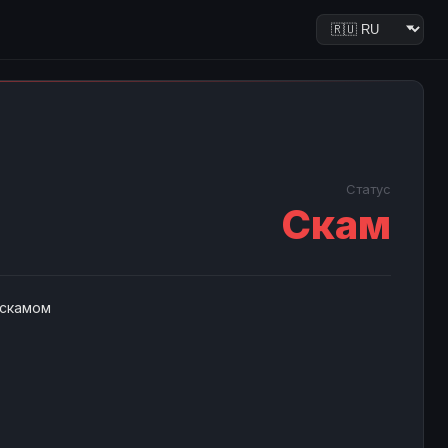
Статус
Скам
 скамом