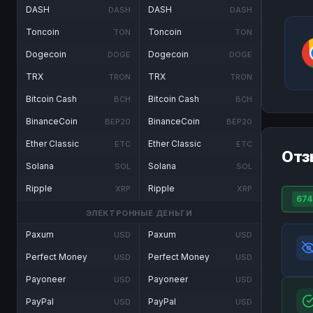
DASH
DASH
DASH
DASH
Toncoin
Toncoin
TON
TON
Dogecoin
Dogecoin
DOGE
DOGE
TRX
TRX
TRON
TRON
Bitcoin Cash
Bitcoin Cash
BCH
BCH
BinanceCoin
BinanceCoin
BEP20
BEP20
Ether Classic
Ether Classic
ETC
ETC
Отз
Solana
Solana
SOL
SOL
Ripple
Ripple
XRP
XRP
674
ЭЛЕКТРОННЫЕ ДЕНЬГИ
Paxum
Paxum
USD
USD
Perfect Money
Perfect Money
USD
USD
Payoneer
Payoneer
USD
USD
PayPal
PayPal
USD
USD