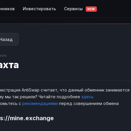
Сервисы
нников
Инвестировать
NEW
Назад
ник
ахта
истрация AntiSwap считает, что данный обменник занимается
у мы так решили? Читайте подробнее
здесь
комьтесь с
рекомендациями
перед совершением обмена
ps://mine.exchange