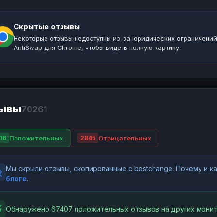
Скрытые отзывы
Некоторые отзывы недоступны из-за юридических ограничений
AntiSwap для Chrome, чтобы видеть полную картину.
ывы
70261
Положительных
Отрицательных
16
2845
Мы скрыли отзывы, скопированные с bestchange. Почему и 
блоге
.
Обнаружено 67407 положительных отзывов на других монит