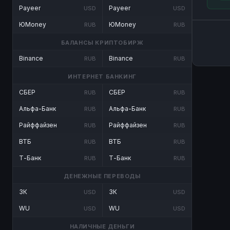
Payeer
Payeer
USD
USD
ЮMoney
ЮMoney
RUB
RUB
БАЛАНСЫ КРИПТОБИРЖ
Binance
Binance
RUB
RUB
ИНТЕРНЕТ БАНКИНГ
СБЕР
СБЕР
RUB
RUB
Альфа-Банк
Альфа-Банк
RUB
RUB
Райффайзен
Райффайзен
RUB
RUB
ВТБ
ВТБ
RUB
RUB
Т-Банк
Т-Банк
RUB
RUB
ДЕНЕЖНЫЕ ПЕРЕВОДЫ
ЗК
ЗК
USD
USD
WU
WU
USD
USD
НАЛИЧНЫЕ ДЕНЬГИ