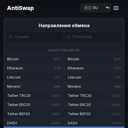
AntiSwap
Направления обмена
КРИПТОВАЛЮТА
Bitcoin
Bitcoin
BTC
BTC
Ethereum
Ethereum
ETH
ETH
Litecoin
Litecoin
LTC
LTC
Monero
Monero
XMR
XMR
Tether TRC20
Tether TRC20
USDT
USDT
Tether ERC20
Tether ERC20
USDT
USDT
Tether BEP20
Tether BEP20
USDT
USDT
DASH
DASH
DASH
DASH