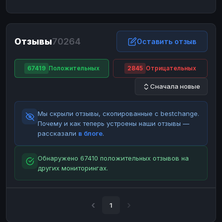
ЮMoney
ЮMoney
RUB
RUB
БАЛАНСЫ КРИПТОБИРЖ
Отзывы
70264
Binance
Binance
Оставить отзыв
RUB
RUB
ИНТЕРНЕТ БАНКИНГ
67419
Положительных
2845
Отрицательных
СБЕР
СБЕР
RUB
RUB
Сначала новые
Альфа-Банк
Альфа-Банк
RUB
RUB
Райффайзен
Райффайзен
RUB
RUB
Мы скрыли отзывы, скопированные с bestchange.
ВТБ
ВТБ
RUB
RUB
Почему и как теперь устроены наши отзывы —
рассказали
в блоге
.
Т-Банк
Т-Банк
RUB
RUB
ДЕНЕЖНЫЕ ПЕРЕВОДЫ
Обнаружено 67410 положительных отзывов на
других мониторингах.
ЗК
ЗК
USD
USD
WU
WU
USD
USD
НАЛИЧНЫЕ ДЕНЬГИ
1
Наличные
Наличные
RUB
RUB