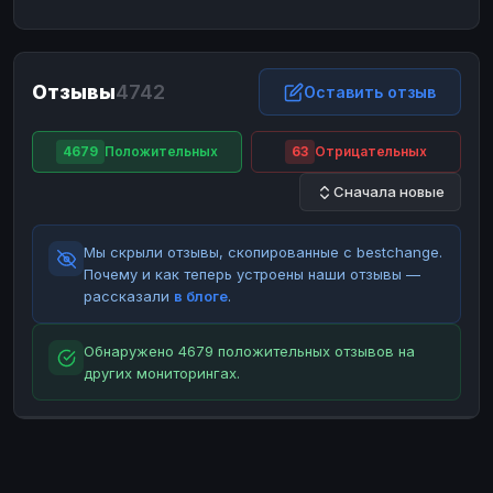
ЮMoney
ЮMoney
RUB
RUB
БАЛАНСЫ КРИПТОБИРЖ
Отзывы
4742
Binance
Binance
Оставить отзыв
RUB
RUB
ИНТЕРНЕТ БАНКИНГ
4679
Положительных
63
Отрицательных
СБЕР
СБЕР
RUB
RUB
Сначала новые
Альфа-Банк
Альфа-Банк
RUB
RUB
Райффайзен
Райффайзен
RUB
RUB
Мы скрыли отзывы, скопированные с bestchange.
ВТБ
ВТБ
RUB
RUB
Почему и как теперь устроены наши отзывы —
рассказали
в блоге
.
Т-Банк
Т-Банк
RUB
RUB
ДЕНЕЖНЫЕ ПЕРЕВОДЫ
Обнаружено 4679 положительных отзывов на
других мониторингах.
ЗК
ЗК
USD
USD
WU
WU
USD
USD
НАЛИЧНЫЕ ДЕНЬГИ
Наличные
Наличные
RUB
RUB