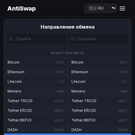
AntiSwap
Направления обмена
КРИПТОВАЛЮТА
Bitcoin
Bitcoin
BTC
BTC
Ethereum
Ethereum
ETH
ETH
Litecoin
Litecoin
LTC
LTC
Monero
Monero
XMR
XMR
Tether TRC20
Tether TRC20
USDT
USDT
Tether ERC20
Tether ERC20
USDT
USDT
Tether BEP20
Tether BEP20
USDT
USDT
DASH
DASH
DASH
DASH