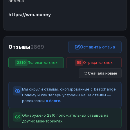
обмена
ЮMoney
ЮMoney
RUB
RUB
https://wm.money
БАЛАНСЫ КРИПТОБИРЖ
Binance
Binance
RUB
RUB
ИНТЕРНЕТ БАНКИНГ
СБЕР
СБЕР
RUB
RUB
Отзывы
2869
Оставить отзыв
Альфа-Банк
Альфа-Банк
RUB
RUB
Райффайзен
Райффайзен
RUB
RUB
2810
Положительных
59
Отрицательных
ВТБ
ВТБ
RUB
RUB
Сначала новые
Т-Банк
Т-Банк
RUB
RUB
Мы скрыли отзывы, скопированные с bestchange.
ДЕНЕЖНЫЕ ПЕРЕВОДЫ
Почему и как теперь устроены наши отзывы —
ЗК
ЗК
USD
USD
рассказали
в блоге
.
WU
WU
USD
USD
Обнаружено 2810 положительных отзывов на
НАЛИЧНЫЕ ДЕНЬГИ
других мониторингах.
Наличные
Наличные
RUB
RUB