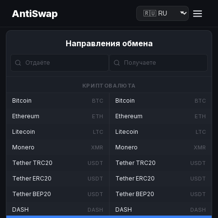
AntiSwap
Направления обмена
КРИПТОВАЛЮТА
Bitcoin
Bitcoin
BTC
BTC
Ethereum
Ethereum
ETH
ETH
Litecoin
Litecoin
LTC
LTC
Monero
Monero
XMR
XMR
Tether TRC20
Tether TRC20
USDT
USDT
Tether ERC20
Tether ERC20
USDT
USDT
Tether BEP20
Tether BEP20
USDT
USDT
DASH
DASH
DASH
DASH