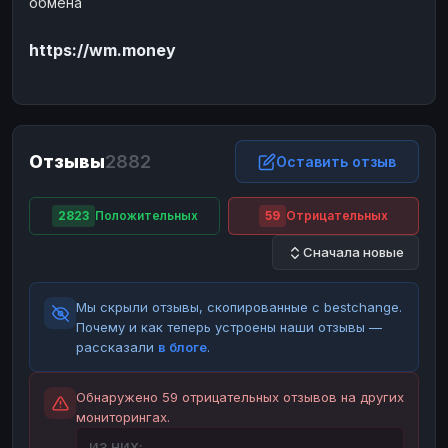
обмена
ЮMoney
ЮMoney
RUB
RUB
https://wm.money
БАЛАНСЫ КРИПТОБИРЖ
Binance
Binance
RUB
RUB
ИНТЕРНЕТ БАНКИНГ
СБЕР
СБЕР
RUB
RUB
Отзывы
2882
Оставить отзыв
Альфа-Банк
Альфа-Банк
RUB
RUB
Райффайзен
Райффайзен
RUB
RUB
2823
Положительных
59
Отрицательных
ВТБ
ВТБ
RUB
RUB
Сначала новые
Т-Банк
Т-Банк
RUB
RUB
Мы скрыли отзывы, скопированные с bestchange.
ДЕНЕЖНЫЕ ПЕРЕВОДЫ
Почему и как теперь устроены наши отзывы —
ЗК
ЗК
USD
USD
рассказали
в блоге
.
WU
WU
USD
USD
Обнаружено 59 отрицательных отзывов на других
НАЛИЧНЫЕ ДЕНЬГИ
мониторингах.
Наличные
Наличные
RUB
RUB
ИЗ НИХ: