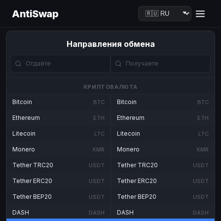
AntiSwap
Направления обмена
КРИПТОВАЛЮТА
Bitcoin
Bitcoin
BTC
BTC
Ethereum
Ethereum
ETH
ETH
Litecoin
Litecoin
LTC
LTC
Monero
Monero
XMR
XMR
Tether TRC20
Tether TRC20
USDT
USDT
Tether ERC20
Tether ERC20
USDT
USDT
Tether BEP20
Tether BEP20
USDT
USDT
DASH
DASH
DASH
DASH