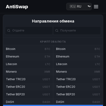
AntiSwap
Направления обмена
КРИПТОВАЛЮТА
Bitcoin
Bitcoin
BTC
BTC
Ethereum
Ethereum
ETH
ETH
Litecoin
Litecoin
LTC
LTC
Monero
Monero
XMR
XMR
Tether TRC20
Tether TRC20
USDT
USDT
Tether ERC20
Tether ERC20
USDT
USDT
Tether BEP20
Tether BEP20
USDT
USDT
DASH
DASH
DASH
DASH