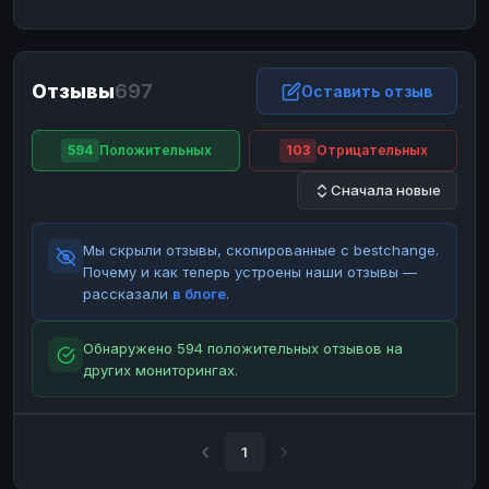
ЮMoney
ЮMoney
RUB
RUB
БАЛАНСЫ КРИПТОБИРЖ
Отзывы
697
Binance
Binance
Оставить отзыв
RUB
RUB
ИНТЕРНЕТ БАНКИНГ
594
Положительных
103
Отрицательных
СБЕР
СБЕР
RUB
RUB
Сначала новые
Альфа-Банк
Альфа-Банк
RUB
RUB
Райффайзен
Райффайзен
RUB
RUB
Мы скрыли отзывы, скопированные с bestchange.
ВТБ
ВТБ
RUB
RUB
Почему и как теперь устроены наши отзывы —
рассказали
в блоге
.
Т-Банк
Т-Банк
RUB
RUB
ДЕНЕЖНЫЕ ПЕРЕВОДЫ
Обнаружено 594 положительных отзывов на
других мониторингах.
ЗК
ЗК
USD
USD
WU
WU
USD
USD
НАЛИЧНЫЕ ДЕНЬГИ
1
Наличные
Наличные
RUB
RUB