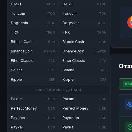
DASH
DASH
DASH
DASH
Toncoin
Toncoin
TON
TON
Dogecoin
Dogecoin
DOGE
DOGE
TRX
TRX
TRON
TRON
Bitcoin Cash
Bitcoin Cash
BCH
BCH
BinanceCoin
BinanceCoin
BEP20
BEP20
Ether Classic
Ether Classic
ETC
ETC
Отз
Solana
Solana
SOL
SOL
Ripple
Ripple
XRP
XRP
664
ЭЛЕКТРОННЫЕ ДЕНЬГИ
Paxum
Paxum
USD
USD
Perfect Money
Perfect Money
USD
USD
Payoneer
Payoneer
USD
USD
PayPal
PayPal
USD
USD