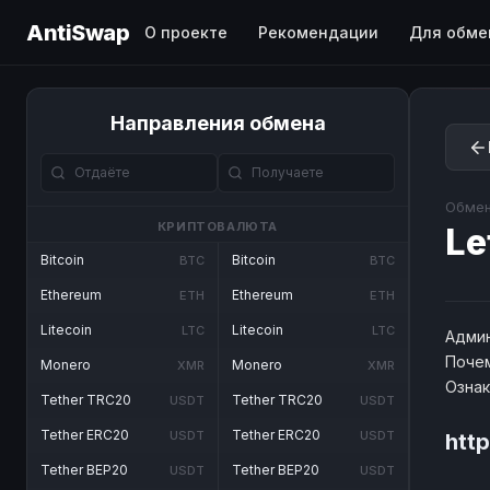
AntiSwap
О проекте
Рекомендации
Для обме
Направления обмена
Обмен
КРИПТОВАЛЮТА
Le
Bitcoin
Bitcoin
BTC
BTC
Ethereum
Ethereum
ETH
ETH
Litecoin
Litecoin
LTC
LTC
Админ
Почем
Monero
Monero
XMR
XMR
Озна
Tether TRC20
Tether TRC20
USDT
USDT
Tether ERC20
Tether ERC20
USDT
USDT
http
Tether BEP20
Tether BEP20
USDT
USDT