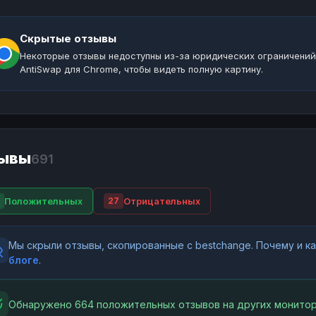
Скрытые отзывы
Некоторые отзывы недоступны из-за юридических ограничений
AntiSwap для Chrome, чтобы видеть полную картину.
ывы
691
Положительных
Отрицательных
27
Мы скрыли отзывы, скопированные с bestchange. Почему и 
блоге
.
Обнаружено 664 положительных отзывов на других монитор