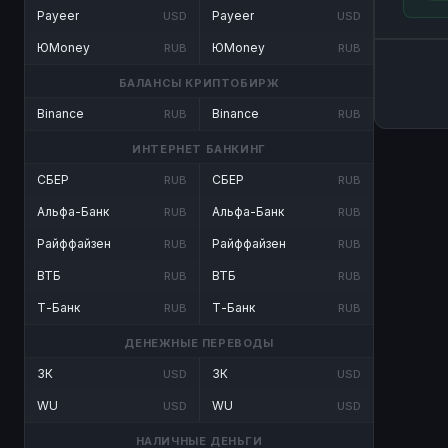
Payeer
Payeer
USD
USD
ЮMoney
ЮMoney
RUB
RUB
БАЛАНСЫ КРИПТОБИРЖ
Binance
Binance
RUB
RUB
ИНТЕРНЕТ БАНКИНГ
СБЕР
СБЕР
RUB
RUB
Альфа-Банк
Альфа-Банк
RUB
RUB
Райффайзен
Райффайзен
RUB
RUB
ВТБ
ВТБ
RUB
RUB
Т-Банк
Т-Банк
RUB
RUB
ДЕНЕЖНЫЕ ПЕРЕВОДЫ
ЗК
ЗК
USD
USD
WU
WU
USD
USD
НАЛИЧНЫЕ ДЕНЬГИ