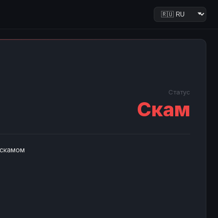
Статус
Скам
 скамом