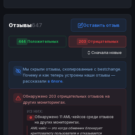
ЮMoney
ЮMoney
RUB
RUB
БАЛАНСЫ КРИПТОБИРЖ
Отзывы
647
Binance
Binance
Оставить отзыв
RUB
RUB
ИНТЕРНЕТ БАНКИНГ
444
Положительных
203
Отрицательных
СБЕР
СБЕР
RUB
RUB
Сначала новые
Альфа-Банк
Альфа-Банк
RUB
RUB
Райффайзен
Райффайзен
RUB
RUB
Мы скрыли отзывы, скопированные с bestchange.
ВТБ
ВТБ
RUB
RUB
Почему и как теперь устроены наши отзывы —
рассказали
в блоге
.
Т-Банк
Т-Банк
RUB
RUB
ДЕНЕЖНЫЕ ПЕРЕВОДЫ
Обнаружено 203 отрицательных отзывов на
других мониторингах.
ЗК
ЗК
USD
USD
ИЗ НИХ:
WU
WU
USD
USD
Обнаружено 11 AML-кейсов среди отзывов
🚫
на других мониторингах.
НАЛИЧНЫЕ ДЕНЬГИ
AML-кейс — это когда обменник блокирует
Наличные
Наличные
RUB
RUB
криптовалюту пользователя и отказывается