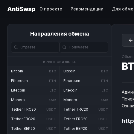
AntiSwap
О проекте
Рекомендации
Для обме
Направления обмена
Обмен
КРИПТОВАЛЮТА
B
Bitcoin
Bitcoin
BTC
BTC
Ethereum
Ethereum
ETH
ETH
Litecoin
Litecoin
LTC
LTC
Админ
Почем
Monero
Monero
XMR
XMR
Озна
Tether TRC20
Tether TRC20
USDT
USDT
Tether ERC20
Tether ERC20
USDT
USDT
htt
Tether BEP20
Tether BEP20
USDT
USDT