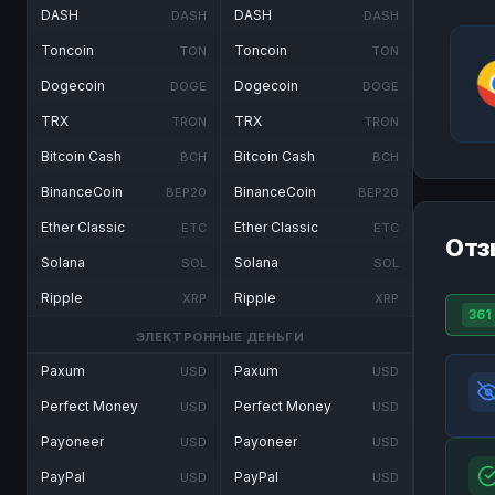
DASH
DASH
DASH
DASH
Toncoin
Toncoin
TON
TON
Dogecoin
Dogecoin
DOGE
DOGE
TRX
TRX
TRON
TRON
Bitcoin Cash
Bitcoin Cash
BCH
BCH
BinanceCoin
BinanceCoin
BEP20
BEP20
Ether Classic
Ether Classic
ETC
ETC
Отз
Solana
Solana
SOL
SOL
Ripple
Ripple
XRP
XRP
361
ЭЛЕКТРОННЫЕ ДЕНЬГИ
Paxum
Paxum
USD
USD
Perfect Money
Perfect Money
USD
USD
Payoneer
Payoneer
USD
USD
PayPal
PayPal
USD
USD