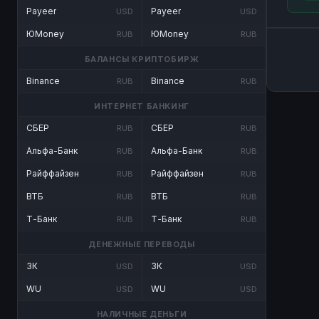
Payeer
Payeer
USD
USD
ЮMoney
ЮMoney
RUB
RUB
БАЛАНСЫ КРИПТОБИРЖ
Binance
Binance
RUB
RUB
ИНТЕРНЕТ БАНКИНГ
СБЕР
СБЕР
RUB
RUB
Альфа-Банк
Альфа-Банк
RUB
RUB
Райффайзен
Райффайзен
RUB
RUB
ВТБ
ВТБ
RUB
RUB
Т-Банк
Т-Банк
RUB
RUB
ДЕНЕЖНЫЕ ПЕРЕВОДЫ
ЗК
ЗК
USD
USD
WU
WU
USD
USD
НАЛИЧНЫЕ ДЕНЬГИ