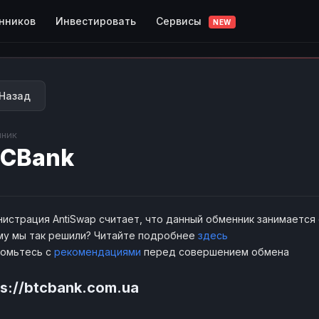
Сервисы
нников
Инвестировать
NEW
Назад
ник
TCBank
истрация AntiSwap считает, что данный обменник занимается
у мы так решили? Читайте подробнее
здесь
комьтесь с
рекомендациями
перед совершением обмена
ps://btcbank.com.ua