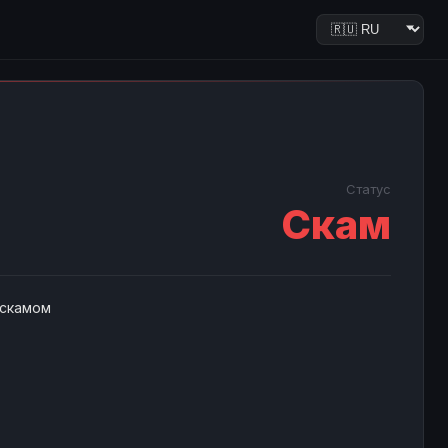
Статус
Скам
 скамом