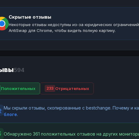
Скрытые отзывы
Некоторые отзывы недоступны из-за юридических ограничений
AntiSwap для Chrome, чтобы видеть полную картину.
ывы
594
Положительных
Отрицательных
233
Мы скрыли отзывы, скопированные с bestchange. Почему и 
блоге
.
Обнаружено 361 положительных отзывов на других монитори