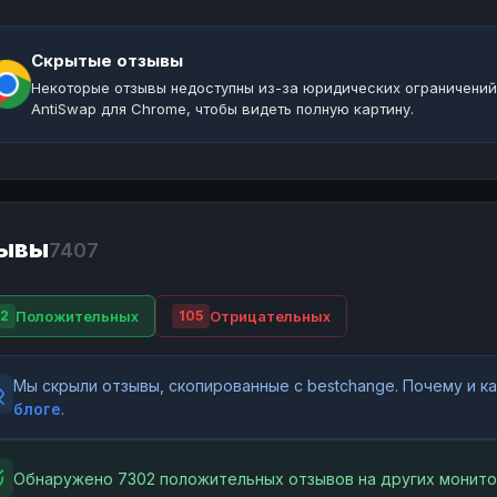
Скрытые отзывы
Некоторые отзывы недоступны из-за юридических ограничений
AntiSwap для Chrome, чтобы видеть полную картину.
ывы
7407
Положительных
Отрицательных
2
105
Мы скрыли отзывы, скопированные с bestchange. Почему и 
блоге
.
Обнаружено 7302 положительных отзывов на других монито