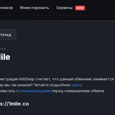
Сервисы
нников
Инвестировать
NEW
Назад
ник
ile
истрация AntiSwap считает, что данный обменник занимается
у мы так решили? Читайте подробнее
здесь
комьтесь с
рекомендациями
перед совершением обмена
s://1mile.co