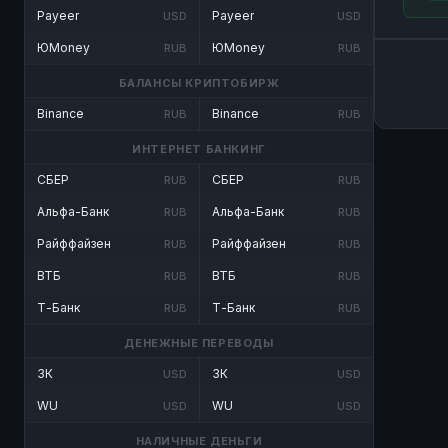
Payeer
Payeer
USD
USD
ЮMoney
ЮMoney
RUB
RUB
БАЛАНСЫ КРИПТОБИРЖ
Binance
Binance
RUB
RUB
ИНТЕРНЕТ БАНКИНГ
СБЕР
СБЕР
RUB
RUB
Альфа-Банк
Альфа-Банк
RUB
RUB
Райффайзен
Райффайзен
RUB
RUB
ВТБ
ВТБ
RUB
RUB
Т-Банк
Т-Банк
RUB
RUB
ДЕНЕЖНЫЕ ПЕРЕВОДЫ
ЗК
ЗК
USD
USD
WU
WU
USD
USD
НАЛИЧНЫЕ ДЕНЬГИ