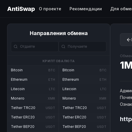
AntiSwap
О проекте
Рекомендации
Для обме
Направления обмена
Обмен
КРИПТОВАЛЮТА
1M
Bitcoin
Bitcoin
BTC
BTC
Ethereum
Ethereum
ETH
ETH
Litecoin
Litecoin
LTC
LTC
Админ
Почем
Monero
Monero
XMR
XMR
Озна
Tether TRC20
Tether TRC20
USDT
USDT
Tether ERC20
Tether ERC20
USDT
USDT
http
Tether BEP20
Tether BEP20
USDT
USDT