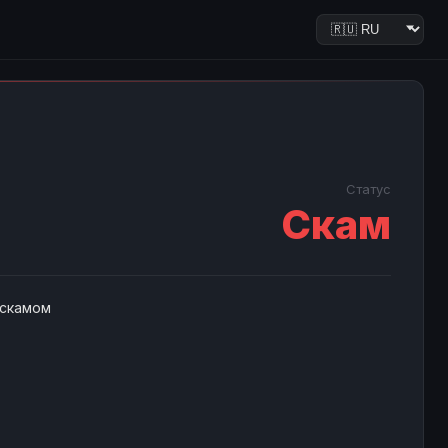
Статус
Скам
 скамом