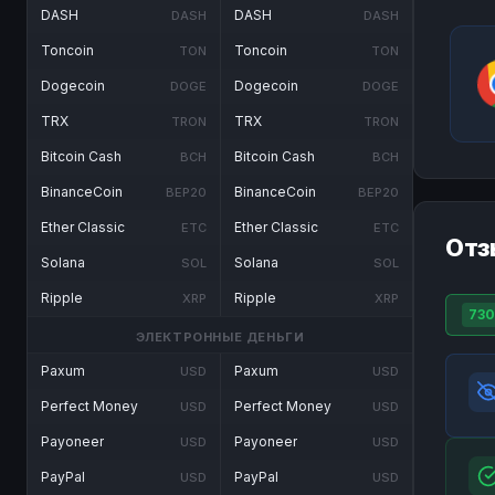
DASH
DASH
DASH
DASH
Toncoin
Toncoin
TON
TON
Dogecoin
Dogecoin
DOGE
DOGE
TRX
TRX
TRON
TRON
Bitcoin Cash
Bitcoin Cash
BCH
BCH
BinanceCoin
BinanceCoin
BEP20
BEP20
Ether Classic
Ether Classic
ETC
ETC
Отз
Solana
Solana
SOL
SOL
Ripple
Ripple
XRP
XRP
730
ЭЛЕКТРОННЫЕ ДЕНЬГИ
Paxum
Paxum
USD
USD
Perfect Money
Perfect Money
USD
USD
Payoneer
Payoneer
USD
USD
PayPal
PayPal
USD
USD