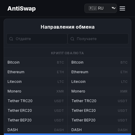
AntiSwap
Направления обмена
КРИПТОВАЛЮТА
Bitcoin
Bitcoin
BTC
BTC
Ethereum
Ethereum
ETH
ETH
Litecoin
Litecoin
LTC
LTC
Monero
Monero
XMR
XMR
Tether TRC20
Tether TRC20
USDT
USDT
Tether ERC20
Tether ERC20
USDT
USDT
Tether BEP20
Tether BEP20
USDT
USDT
DASH
DASH
DASH
DASH