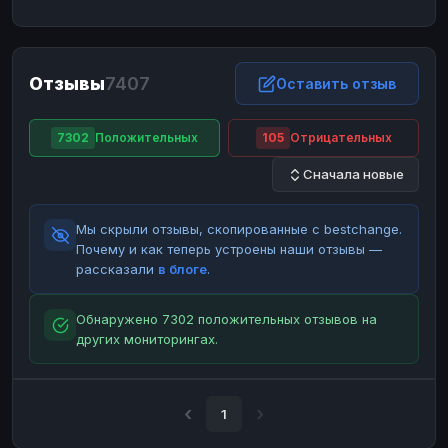
ЮMoney
ЮMoney
RUB
RUB
БАЛАНСЫ КРИПТОБИРЖ
Отзывы
7407
Binance
Binance
Оставить отзыв
RUB
RUB
ИНТЕРНЕТ БАНКИНГ
7302
Положительных
105
Отрицательных
СБЕР
СБЕР
RUB
RUB
Сначала новые
Альфа-Банк
Альфа-Банк
RUB
RUB
Райффайзен
Райффайзен
RUB
RUB
Мы скрыли отзывы, скопированные с bestchange.
ВТБ
ВТБ
RUB
RUB
Почему и как теперь устроены наши отзывы —
рассказали
в блоге
.
Т-Банк
Т-Банк
RUB
RUB
ДЕНЕЖНЫЕ ПЕРЕВОДЫ
Обнаружено 7302 положительных отзывов на
других мониторингах.
ЗК
ЗК
USD
USD
WU
WU
USD
USD
НАЛИЧНЫЕ ДЕНЬГИ
1
Наличные
Наличные
RUB
RUB