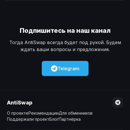
Наличные
Наличные
USD
USD
Наличные
Наличные
KZT
KZT
Подпишитесь на наш канал
Тогда AntiSwap всегда будет под рукой. Будем
ждать ваши вопросы и предложения.
Telegram
AntiSwap
О проекте
Рекомендации
Для обменников
Поддержали проект
Блог
Партнёрка