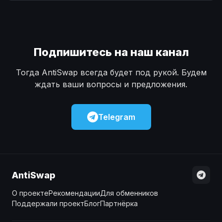
Наличные
Наличные
USD
USD
Наличные
Наличные
KZT
KZT
Подпишитесь на наш канал
Тогда AntiSwap всегда будет под рукой. Будем
ждать ваши вопросы и предложения.
Telegram
AntiSwap
О проекте
Рекомендации
Для обменников
Поддержали проект
Блог
Партнёрка