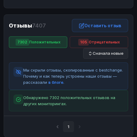
ЮMoney
ЮMoney
RUB
RUB
БАЛАНСЫ КРИПТОБИРЖ
Отзывы
7407
Binance
Binance
Оставить отзыв
RUB
RUB
ИНТЕРНЕТ БАНКИНГ
7302
Положительных
105
Отрицательных
СБЕР
СБЕР
RUB
RUB
Сначала новые
Альфа-Банк
Альфа-Банк
RUB
RUB
Райффайзен
Райффайзен
RUB
RUB
Мы скрыли отзывы, скопированные с bestchange.
ВТБ
ВТБ
RUB
RUB
Почему и как теперь устроены наши отзывы —
рассказали
в блоге
.
Т-Банк
Т-Банк
RUB
RUB
ДЕНЕЖНЫЕ ПЕРЕВОДЫ
Обнаружено 7302 положительных отзывов на
других мониторингах.
ЗК
ЗК
USD
USD
WU
WU
USD
USD
НАЛИЧНЫЕ ДЕНЬГИ
1
Наличные
Наличные
RUB
RUB