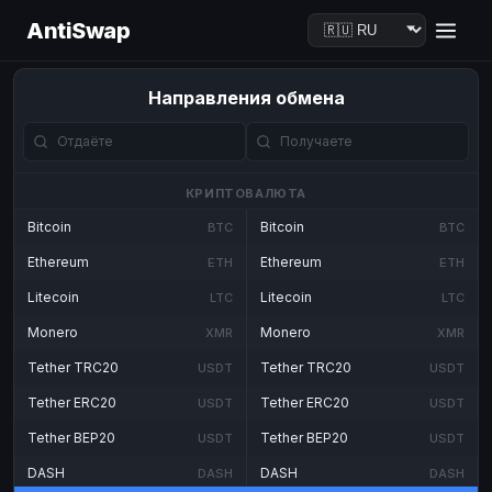
AntiSwap
Направления обмена
КРИПТОВАЛЮТА
Bitcoin
Bitcoin
BTC
BTC
Ethereum
Ethereum
ETH
ETH
Litecoin
Litecoin
LTC
LTC
Monero
Monero
XMR
XMR
Tether TRC20
Tether TRC20
USDT
USDT
Tether ERC20
Tether ERC20
USDT
USDT
Tether BEP20
Tether BEP20
USDT
USDT
DASH
DASH
DASH
DASH