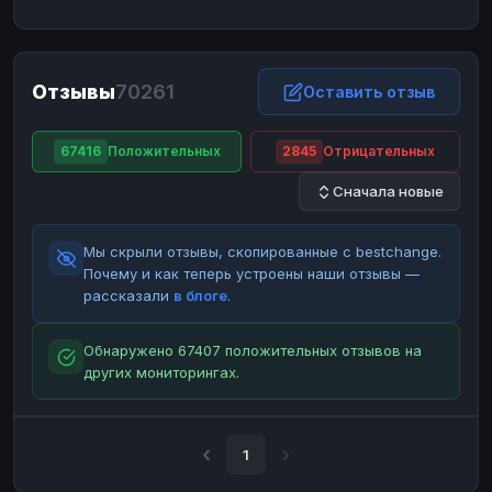
ЮMoney
ЮMoney
RUB
RUB
БАЛАНСЫ КРИПТОБИРЖ
Отзывы
70261
Binance
Binance
Оставить отзыв
RUB
RUB
ИНТЕРНЕТ БАНКИНГ
67416
Положительных
2845
Отрицательных
СБЕР
СБЕР
RUB
RUB
Сначала новые
Альфа-Банк
Альфа-Банк
RUB
RUB
Райффайзен
Райффайзен
RUB
RUB
Мы скрыли отзывы, скопированные с bestchange.
ВТБ
ВТБ
RUB
RUB
Почему и как теперь устроены наши отзывы —
рассказали
в блоге
.
Т-Банк
Т-Банк
RUB
RUB
ДЕНЕЖНЫЕ ПЕРЕВОДЫ
Обнаружено 67407 положительных отзывов на
других мониторингах.
ЗК
ЗК
USD
USD
WU
WU
USD
USD
НАЛИЧНЫЕ ДЕНЬГИ
1
Наличные
Наличные
RUB
RUB