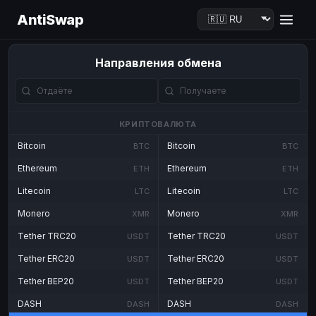
AntiSwap
Направления обмена
КРИПТОВАЛЮТА
Bitcoin
Bitcoin
BTC
BTC
Ethereum
Ethereum
ETH
ETH
Litecoin
Litecoin
LTC
LTC
Monero
Monero
XMR
XMR
Tether TRC20
Tether TRC20
USDT
USDT
Tether ERC20
Tether ERC20
USDT
USDT
Tether BEP20
Tether BEP20
USDT
USDT
DASH
DASH
DASH
DASH