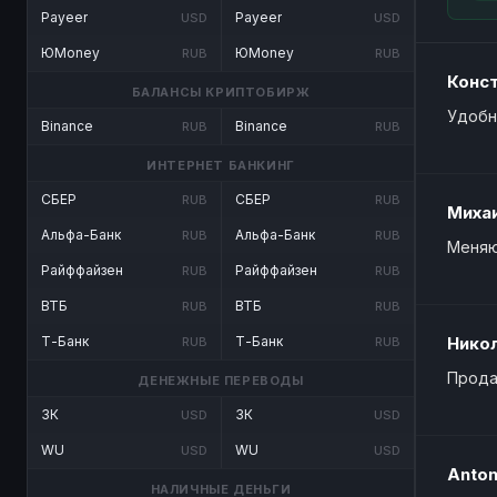
Payeer
Payeer
USD
USD
ЮMoney
ЮMoney
RUB
RUB
Конс
БАЛАНСЫ КРИПТОБИРЖ
Удобн
Binance
Binance
RUB
RUB
ИНТЕРНЕТ БАНКИНГ
СБЕР
СБЕР
RUB
RUB
Миха
Альфа-Банк
Альфа-Банк
RUB
RUB
Меняю
Райффайзен
Райффайзен
RUB
RUB
ВТБ
ВТБ
RUB
RUB
Т-Банк
Т-Банк
Нико
RUB
RUB
Прода
ДЕНЕЖНЫЕ ПЕРЕВОДЫ
ЗК
ЗК
USD
USD
WU
WU
USD
USD
Anto
НАЛИЧНЫЕ ДЕНЬГИ