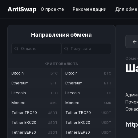
AntiSwap
О проекте
Рекомендации
Для обме
Направления обмена
Обмен
КРИПТОВАЛЮТА
Ш
Bitcoin
Bitcoin
BTC
BTC
Ethereum
Ethereum
ETH
ETH
Litecoin
Litecoin
LTC
LTC
Админ
Почем
Monero
Monero
XMR
XMR
Озна
Tether TRC20
Tether TRC20
USDT
USDT
Tether ERC20
Tether ERC20
USDT
USDT
htt
Tether BEP20
Tether BEP20
USDT
USDT