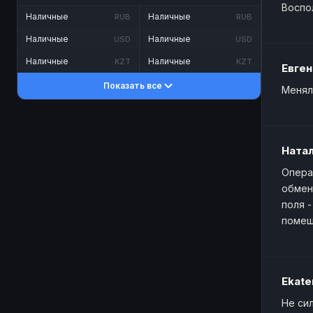
Воспо
Наличные
Наличные
RUB
RUB
Наличные
Наличные
USD
USD
Наличные
Наличные
KZT
KZT
Евген
Показать все
Менял
Ната
Опера
обмен
поля 
помеш
Ekate
Не си