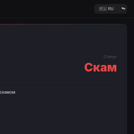
Статус
Скам
 скамом