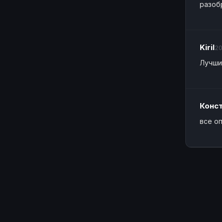
разоб
Kiril
20
Лучши
Конс
все о