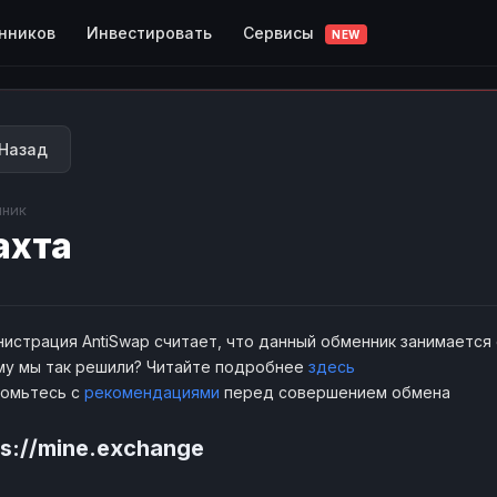
Сервисы
нников
Инвестировать
NEW
Назад
ник
ахта
истрация AntiSwap считает, что данный обменник занимается
у мы так решили? Читайте подробнее
здесь
комьтесь с
рекомендациями
перед совершением обмена
ps://mine.exchange