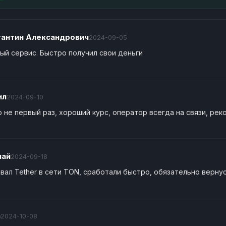
тантин Александрович
2024-09-05
ый сервис. Быстро получил свои деньги
ил
2024-09-10
 не первый раз, хороший курс, оператор всегда на связи, ре
лай
2024-09-18
вал Tether в сети TON, сработали быстро, обязательно верну
n
2024-10-08