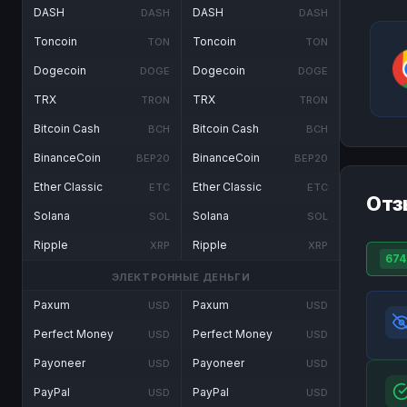
DASH
DASH
DASH
DASH
Toncoin
Toncoin
TON
TON
Dogecoin
Dogecoin
DOGE
DOGE
TRX
TRX
TRON
TRON
Bitcoin Cash
Bitcoin Cash
BCH
BCH
BinanceCoin
BinanceCoin
BEP20
BEP20
Ether Classic
Ether Classic
ETC
ETC
Отз
Solana
Solana
SOL
SOL
Ripple
Ripple
XRP
XRP
674
ЭЛЕКТРОННЫЕ ДЕНЬГИ
Paxum
Paxum
USD
USD
Perfect Money
Perfect Money
USD
USD
Payoneer
Payoneer
USD
USD
PayPal
PayPal
USD
USD