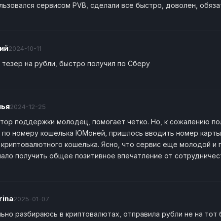
льзовался сервисом PVB, сделали все быстро, доволен, обяза
ий
2024-10-11
 тезер на рубли, быстро получил по Сберу
лья
2024-12-25
тор поддержки молодец, помогает четко. Но, к сожалению по
 по номеру кошелька ЮМоней, пришлось вводить номер карты.
- криптовалютного кошелька. Ясно, что сервис еще молодой и 
ало получить общее позитивное впечатление от сотрудничест
rina
2025-01-07
льно разбираюсь в криптовалютах, отправила рубли не на тот 