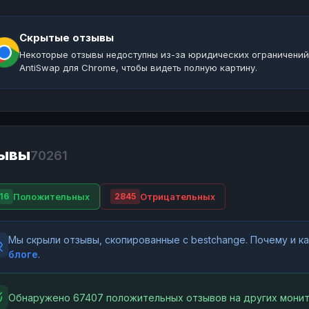
Скрытые отзывы
Некоторые отзывы недоступны из-за юридических ограничений
AntiSwap для Chrome, чтобы видеть полную картину.
ывы
70261
Положительных
Отрицательных
16
2845
Мы скрыли отзывы, скопированные с bestchange. Почему и 
блоге
.
Обнаружено 67407 положительных отзывов на других монит