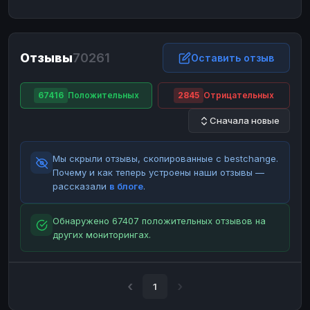
ЮMoney
ЮMoney
RUB
RUB
БАЛАНСЫ КРИПТОБИРЖ
Отзывы
70261
Binance
Binance
Оставить отзыв
RUB
RUB
ИНТЕРНЕТ БАНКИНГ
67416
Положительных
2845
Отрицательных
СБЕР
СБЕР
RUB
RUB
Сначала новые
Альфа-Банк
Альфа-Банк
RUB
RUB
Райффайзен
Райффайзен
RUB
RUB
Мы скрыли отзывы, скопированные с bestchange.
ВТБ
ВТБ
RUB
RUB
Почему и как теперь устроены наши отзывы —
рассказали
в блоге
.
Т-Банк
Т-Банк
RUB
RUB
ДЕНЕЖНЫЕ ПЕРЕВОДЫ
Обнаружено 67407 положительных отзывов на
других мониторингах.
ЗК
ЗК
USD
USD
WU
WU
USD
USD
НАЛИЧНЫЕ ДЕНЬГИ
1
Наличные
Наличные
RUB
RUB