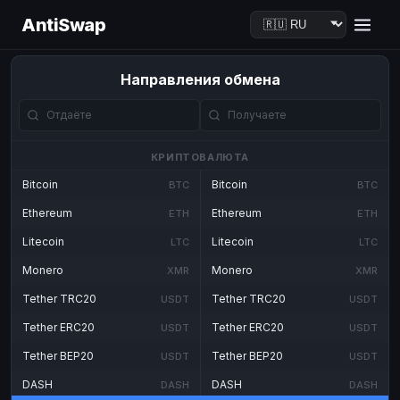
AntiSwap
Направления обмена
КРИПТОВАЛЮТА
Bitcoin
Bitcoin
BTC
BTC
Ethereum
Ethereum
ETH
ETH
Litecoin
Litecoin
LTC
LTC
Monero
Monero
XMR
XMR
Tether TRC20
Tether TRC20
USDT
USDT
Tether ERC20
Tether ERC20
USDT
USDT
Tether BEP20
Tether BEP20
USDT
USDT
DASH
DASH
DASH
DASH