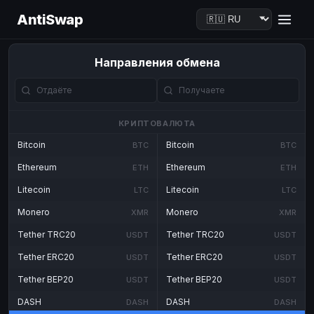
AntiSwap
Направления обмена
КРИПТОВАЛЮТА
Bitcoin
Bitcoin
BTC
BTC
Ethereum
Ethereum
ETH
ETH
Litecoin
Litecoin
LTC
LTC
Monero
Monero
XMR
XMR
Tether TRC20
Tether TRC20
USDT
USDT
Tether ERC20
Tether ERC20
USDT
USDT
Tether BEP20
Tether BEP20
USDT
USDT
DASH
DASH
DASH
DASH