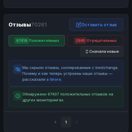
ЮMoney
ЮMoney
RUB
RUB
БАЛАНСЫ КРИПТОБИРЖ
Отзывы
70261
Binance
Binance
Оставить отзыв
RUB
RUB
ИНТЕРНЕТ БАНКИНГ
67416
Положительных
2845
Отрицательных
СБЕР
СБЕР
RUB
RUB
Сначала новые
Альфа-Банк
Альфа-Банк
RUB
RUB
Райффайзен
Райффайзен
RUB
RUB
Мы скрыли отзывы, скопированные с bestchange.
ВТБ
ВТБ
RUB
RUB
Почему и как теперь устроены наши отзывы —
рассказали
в блоге
.
Т-Банк
Т-Банк
RUB
RUB
ДЕНЕЖНЫЕ ПЕРЕВОДЫ
Обнаружено 67407 положительных отзывов на
других мониторингах.
ЗК
ЗК
USD
USD
WU
WU
USD
USD
НАЛИЧНЫЕ ДЕНЬГИ
1
Наличные
Наличные
RUB
RUB