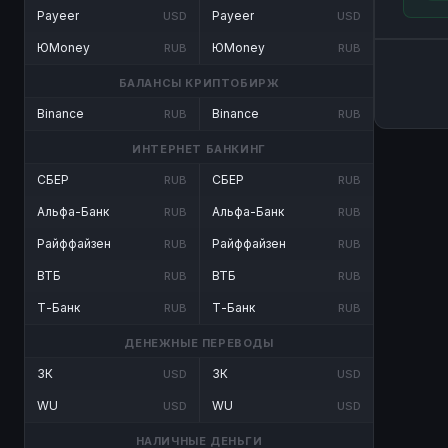
Payeer
Payeer
USD
USD
ЮMoney
ЮMoney
RUB
RUB
БАЛАНСЫ КРИПТОБИРЖ
Binance
Binance
RUB
RUB
ИНТЕРНЕТ БАНКИНГ
СБЕР
СБЕР
RUB
RUB
Альфа-Банк
Альфа-Банк
RUB
RUB
Райффайзен
Райффайзен
RUB
RUB
ВТБ
ВТБ
RUB
RUB
Т-Банк
Т-Банк
RUB
RUB
ДЕНЕЖНЫЕ ПЕРЕВОДЫ
ЗК
ЗК
USD
USD
WU
WU
USD
USD
НАЛИЧНЫЕ ДЕНЬГИ