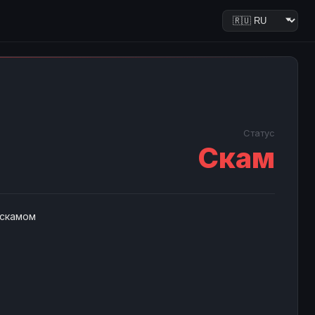
Статус
Скам
 скамом