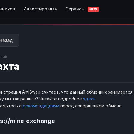
Сервисы
нников
Инвестировать
NEW
Назад
ник
ахта
истрация AntiSwap считает, что данный обменник занимается
у мы так решили? Читайте подробнее
здесь
комьтесь с
рекомендациями
перед совершением обмена
ps://mine.exchange