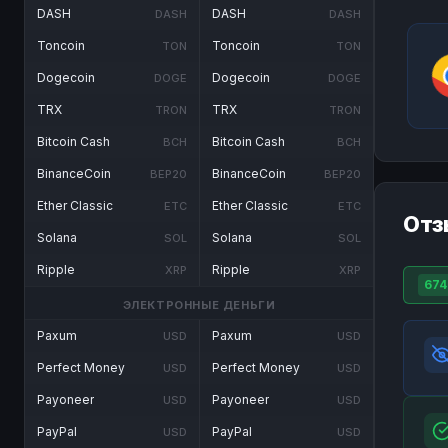
DASH
DASH
DASH
DASH
Toncoin
Toncoin
TON
TON
Dogecoin
Dogecoin
DOGE
DOGE
TRX
TRX
TRON
TRON
Bitcoin Cash
Bitcoin Cash
BCH
BCH
BinanceCoin
BinanceCoin
BEP20
BEP20
Ether Classic
Ether Classic
ETC
ETC
Отз
Solana
Solana
SOL
SOL
Ripple
Ripple
XRP
XRP
674
ЭЛЕКТРОННЫЕ ДЕНЬГИ
Paxum
Paxum
USD
USD
Perfect Money
Perfect Money
USD
USD
Payoneer
Payoneer
USD
USD
PayPal
PayPal
USD
USD