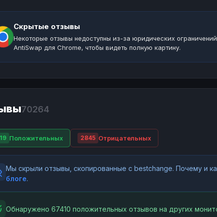
Скрытые отзывы
Некоторые отзывы недоступны из-за юридических ограничений
AntiSwap для Chrome, чтобы видеть полную картину.
ывы
70264
Положительных
Отрицательных
19
2845
Мы скрыли отзывы, скопированные с bestchange. Почему и 
блоге
.
Обнаружено 67410 положительных отзывов на других монит