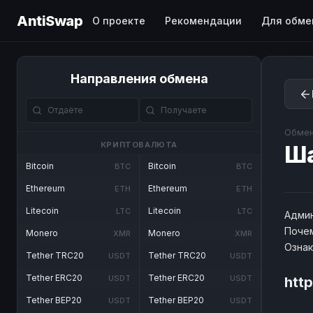
AntiSwap
О проекте
Рекомендации
Для обме
Направления обмена
Обмен
КРИПТОВАЛЮТА
Ш
Bitcoin
Bitcoin
BTC
BTC
Ethereum
Ethereum
ETH
ETH
Litecoin
Litecoin
LTC
LTC
Админ
Почем
Monero
Monero
XMR
XMR
Озна
Tether TRC20
Tether TRC20
USDT
USDT
Tether ERC20
Tether ERC20
USDT
USDT
htt
Tether BEP20
Tether BEP20
USDT
USDT