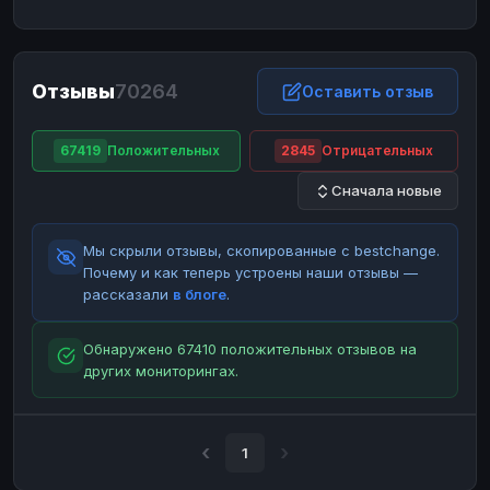
ЮMoney
ЮMoney
RUB
RUB
БАЛАНСЫ КРИПТОБИРЖ
Отзывы
70264
Binance
Binance
Оставить отзыв
RUB
RUB
ИНТЕРНЕТ БАНКИНГ
67419
Положительных
2845
Отрицательных
СБЕР
СБЕР
RUB
RUB
Сначала новые
Альфа-Банк
Альфа-Банк
RUB
RUB
Райффайзен
Райффайзен
RUB
RUB
Мы скрыли отзывы, скопированные с bestchange.
ВТБ
ВТБ
RUB
RUB
Почему и как теперь устроены наши отзывы —
рассказали
в блоге
.
Т-Банк
Т-Банк
RUB
RUB
ДЕНЕЖНЫЕ ПЕРЕВОДЫ
Обнаружено 67410 положительных отзывов на
других мониторингах.
ЗК
ЗК
USD
USD
WU
WU
USD
USD
НАЛИЧНЫЕ ДЕНЬГИ
1
Наличные
Наличные
RUB
RUB