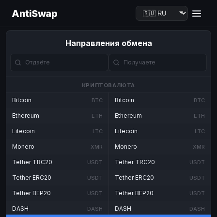
AntiSwap
Направления обмена
КРИПТОВАЛЮТА
Bitcoin
Bitcoin
BTC
BTC
Ethereum
Ethereum
ETH
ETH
Litecoin
Litecoin
LTC
LTC
Monero
Monero
XMR
XMR
Tether TRC20
Tether TRC20
USDT
USDT
Tether ERC20
Tether ERC20
USDT
USDT
Tether BEP20
Tether BEP20
USDT
USDT
DASH
DASH
DASH
DASH