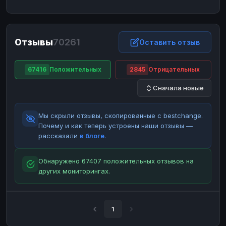
ЮMoney
ЮMoney
RUB
RUB
БАЛАНСЫ КРИПТОБИРЖ
Отзывы
70261
Binance
Binance
Оставить отзыв
RUB
RUB
ИНТЕРНЕТ БАНКИНГ
67416
Положительных
2845
Отрицательных
СБЕР
СБЕР
RUB
RUB
Сначала новые
Альфа-Банк
Альфа-Банк
RUB
RUB
Райффайзен
Райффайзен
RUB
RUB
Мы скрыли отзывы, скопированные с bestchange.
ВТБ
ВТБ
RUB
RUB
Почему и как теперь устроены наши отзывы —
рассказали
в блоге
.
Т-Банк
Т-Банк
RUB
RUB
ДЕНЕЖНЫЕ ПЕРЕВОДЫ
Обнаружено 67407 положительных отзывов на
других мониторингах.
ЗК
ЗК
USD
USD
WU
WU
USD
USD
НАЛИЧНЫЕ ДЕНЬГИ
1
Наличные
Наличные
RUB
RUB