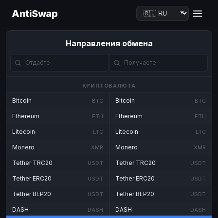
AntiSwap
Направления обмена
КРИПТОВАЛЮТА
Bitcoin
Bitcoin
BTC
BTC
Ethereum
Ethereum
ETH
ETH
Litecoin
Litecoin
LTC
LTC
Monero
Monero
XMR
XMR
Tether TRC20
Tether TRC20
USDT
USDT
Tether ERC20
Tether ERC20
USDT
USDT
Tether BEP20
Tether BEP20
USDT
USDT
DASH
DASH
DASH
DASH