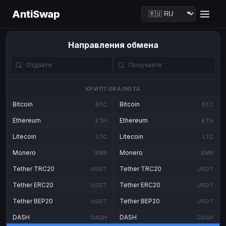
AntiSwap
Направления обмена
КРИПТОВАЛЮТА
Bitcoin
Bitcoin
BTC
BTC
Ethereum
Ethereum
ETH
ETH
Litecoin
Litecoin
LTC
LTC
Monero
Monero
XMR
XMR
Tether TRC20
Tether TRC20
USDT
USDT
Tether ERC20
Tether ERC20
USDT
USDT
Tether BEP20
Tether BEP20
USDT
USDT
DASH
DASH
DASH
DASH