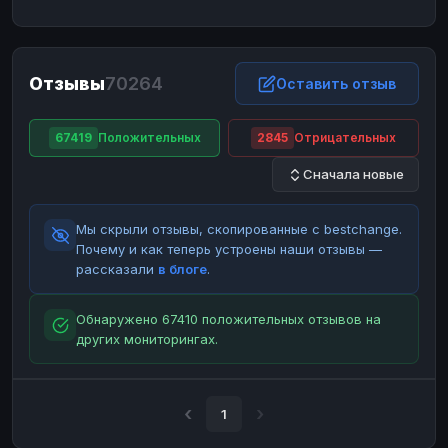
ЮMoney
ЮMoney
RUB
RUB
БАЛАНСЫ КРИПТОБИРЖ
Отзывы
70264
Binance
Binance
Оставить отзыв
RUB
RUB
ИНТЕРНЕТ БАНКИНГ
67419
Положительных
2845
Отрицательных
СБЕР
СБЕР
RUB
RUB
Сначала новые
Альфа-Банк
Альфа-Банк
RUB
RUB
Райффайзен
Райффайзен
RUB
RUB
Мы скрыли отзывы, скопированные с bestchange.
ВТБ
ВТБ
RUB
RUB
Почему и как теперь устроены наши отзывы —
рассказали
в блоге
.
Т-Банк
Т-Банк
RUB
RUB
ДЕНЕЖНЫЕ ПЕРЕВОДЫ
Обнаружено 67410 положительных отзывов на
других мониторингах.
ЗК
ЗК
USD
USD
WU
WU
USD
USD
НАЛИЧНЫЕ ДЕНЬГИ
1
Наличные
Наличные
RUB
RUB