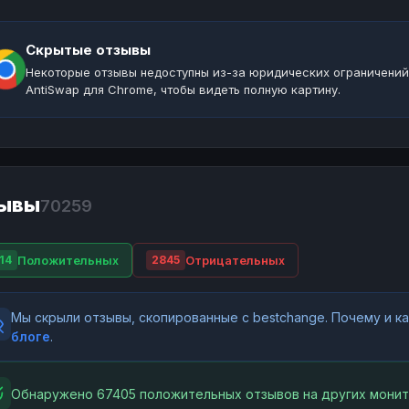
Скрытые отзывы
Некоторые отзывы недоступны из-за юридических ограничений
AntiSwap для Chrome, чтобы видеть полную картину.
ывы
70259
Положительных
Отрицательных
14
2845
Мы скрыли отзывы, скопированные с bestchange. Почему и 
блоге
.
Обнаружено 67405 положительных отзывов на других монит