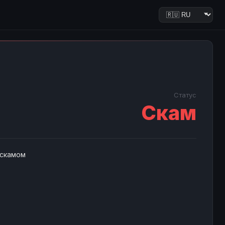
Статус
Скам
 скамом