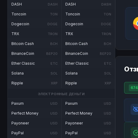
DASH
DASH
DASH
DASH
Toncoin
Toncoin
TON
TON
Dogecoin
Dogecoin
DOGE
DOGE
TRX
TRX
TRON
TRON
Bitcoin Cash
Bitcoin Cash
BCH
BCH
BinanceCoin
BinanceCoin
BEP20
BEP20
Ether Classic
Ether Classic
ETC
ETC
Отз
Solana
Solana
SOL
SOL
Ripple
Ripple
XRP
XRP
674
ЭЛЕКТРОННЫЕ ДЕНЬГИ
Paxum
Paxum
USD
USD
Perfect Money
Perfect Money
USD
USD
Payoneer
Payoneer
USD
USD
PayPal
PayPal
USD
USD