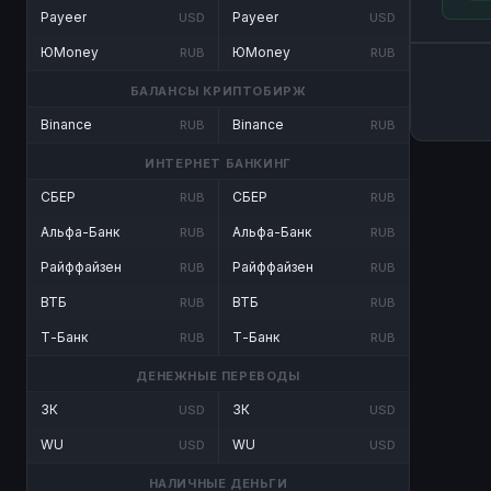
Payeer
Payeer
USD
USD
ЮMoney
ЮMoney
RUB
RUB
БАЛАНСЫ КРИПТОБИРЖ
Binance
Binance
RUB
RUB
ИНТЕРНЕТ БАНКИНГ
СБЕР
СБЕР
RUB
RUB
Альфа-Банк
Альфа-Банк
RUB
RUB
Райффайзен
Райффайзен
RUB
RUB
ВТБ
ВТБ
RUB
RUB
Т-Банк
Т-Банк
RUB
RUB
ДЕНЕЖНЫЕ ПЕРЕВОДЫ
ЗК
ЗК
USD
USD
WU
WU
USD
USD
НАЛИЧНЫЕ ДЕНЬГИ