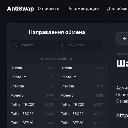
AntiSwap
О проекте
Рекомендации
Для обме
Направления обмена
Обмен
КРИПТОВАЛЮТА
Ш
Bitcoin
Bitcoin
BTC
BTC
Ethereum
Ethereum
ETH
ETH
Litecoin
Litecoin
LTC
LTC
Админ
Почем
Monero
Monero
XMR
XMR
Озна
Tether TRC20
Tether TRC20
USDT
USDT
Tether ERC20
Tether ERC20
USDT
USDT
htt
Tether BEP20
Tether BEP20
USDT
USDT