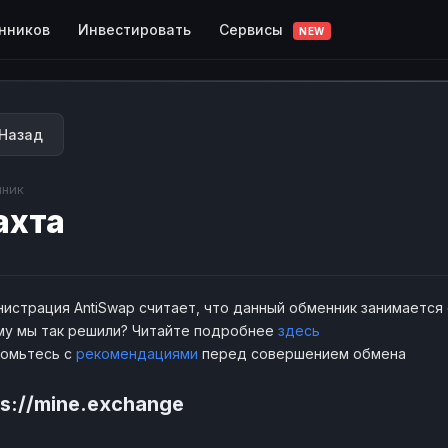
Сервисы
нников
Инвестировать
NEW
Назад
ник
ахта
истрация AntiSwap считает, что данный обменник занимается
у мы так решили? Читайте подробнее
здесь
комьтесь с
рекомендациями
перед совершением обмена
ps://mine.exchange