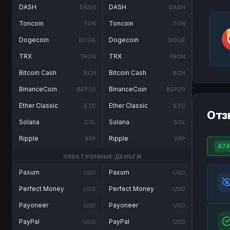
DASH
DASH
DASH
DASH
Toncoin
Toncoin
TON
TON
Dogecoin
Dogecoin
DOGE
DOGE
TRX
TRX
TRON
TRON
Bitcoin Cash
Bitcoin Cash
BCH
BCH
BinanceCoin
BinanceCoin
BEP20
BEP20
Ether Classic
Ether Classic
ETC
ETC
Отз
Solana
Solana
SOL
SOL
Ripple
Ripple
XRP
XRP
674
ЭЛЕКТРОННЫЕ ДЕНЬГИ
Paxum
Paxum
USD
USD
Perfect Money
Perfect Money
USD
USD
Payoneer
Payoneer
USD
USD
PayPal
PayPal
USD
USD