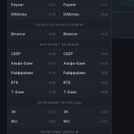
Payeer
Payeer
USD
USD
ЮMoney
ЮMoney
RUB
RUB
БАЛАНСЫ КРИПТОБИРЖ
Binance
Binance
RUB
RUB
ИНТЕРНЕТ БАНКИНГ
СБЕР
СБЕР
RUB
RUB
Альфа-Банк
Альфа-Банк
RUB
RUB
Райффайзен
Райффайзен
RUB
RUB
ВТБ
ВТБ
RUB
RUB
Т-Банк
Т-Банк
RUB
RUB
ДЕНЕЖНЫЕ ПЕРЕВОДЫ
ЗК
ЗК
USD
USD
WU
WU
USD
USD
НАЛИЧНЫЕ ДЕНЬГИ