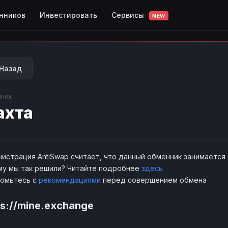
Сервисы
нников
Инвестировать
NEW
Назад
ник
ахта
истрация AntiSwap считает, что данный обменник занимается
у мы так решили? Читайте подробнее
здесь
комьтесь с
рекомендациями
перед совершением обмена
ps://mine.exchange