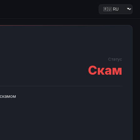
Статус
Скам
 скамом