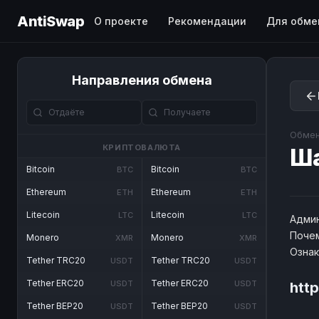
AntiSwap
О проекте
Рекомендации
Для обме
Направления обмена
Обмен
КРИПТОВАЛЮТА
Ш
Bitcoin
Bitcoin
BTC
BTC
Ethereum
Ethereum
ETH
ETH
Litecoin
Litecoin
LTC
LTC
Админ
Почем
Monero
Monero
XMR
XMR
Озна
Tether TRC20
Tether TRC20
USDT
USDT
Tether ERC20
Tether ERC20
USDT
USDT
htt
Tether BEP20
Tether BEP20
USDT
USDT