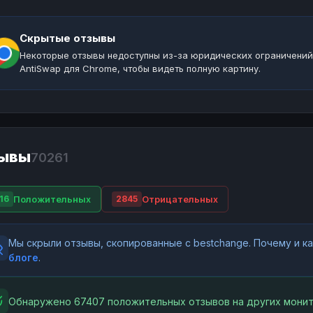
Скрытые отзывы
Некоторые отзывы недоступны из-за юридических ограничений
AntiSwap для Chrome, чтобы видеть полную картину.
ывы
70261
Положительных
Отрицательных
16
2845
Мы скрыли отзывы, скопированные с bestchange. Почему и 
блоге
.
Обнаружено 67407 положительных отзывов на других монит