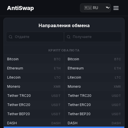
AntiSwap
Направления обмена
КРИПТОВАЛЮТА
Bitcoin
Bitcoin
BTC
BTC
Ethereum
Ethereum
ETH
ETH
Litecoin
Litecoin
LTC
LTC
Monero
Monero
XMR
XMR
Tether TRC20
Tether TRC20
USDT
USDT
Tether ERC20
Tether ERC20
USDT
USDT
Tether BEP20
Tether BEP20
USDT
USDT
DASH
DASH
DASH
DASH