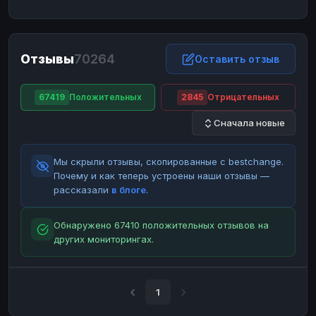
ЮMoney
ЮMoney
RUB
RUB
БАЛАНСЫ КРИПТОБИРЖ
Отзывы
70264
Binance
Binance
Оставить отзыв
RUB
RUB
ИНТЕРНЕТ БАНКИНГ
67419
Положительных
2845
Отрицательных
СБЕР
СБЕР
RUB
RUB
Сначала новые
Альфа-Банк
Альфа-Банк
RUB
RUB
Райффайзен
Райффайзен
RUB
RUB
Мы скрыли отзывы, скопированные с bestchange.
ВТБ
ВТБ
RUB
RUB
Почему и как теперь устроены наши отзывы —
рассказали
в блоге
.
Т-Банк
Т-Банк
RUB
RUB
ДЕНЕЖНЫЕ ПЕРЕВОДЫ
Обнаружено 67410 положительных отзывов на
других мониторингах.
ЗК
ЗК
USD
USD
WU
WU
USD
USD
НАЛИЧНЫЕ ДЕНЬГИ
1
Наличные
Наличные
RUB
RUB