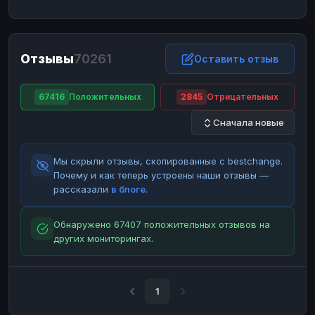
ЮMoney
ЮMoney
RUB
RUB
БАЛАНСЫ КРИПТОБИРЖ
Отзывы
70261
Binance
Binance
Оставить отзыв
RUB
RUB
ИНТЕРНЕТ БАНКИНГ
67416
Положительных
2845
Отрицательных
СБЕР
СБЕР
RUB
RUB
Сначала новые
Альфа-Банк
Альфа-Банк
RUB
RUB
Райффайзен
Райффайзен
RUB
RUB
Мы скрыли отзывы, скопированные с bestchange.
ВТБ
ВТБ
RUB
RUB
Почему и как теперь устроены наши отзывы —
рассказали
в блоге
.
Т-Банк
Т-Банк
RUB
RUB
ДЕНЕЖНЫЕ ПЕРЕВОДЫ
Обнаружено 67407 положительных отзывов на
других мониторингах.
ЗК
ЗК
USD
USD
WU
WU
USD
USD
НАЛИЧНЫЕ ДЕНЬГИ
1
Наличные
Наличные
RUB
RUB