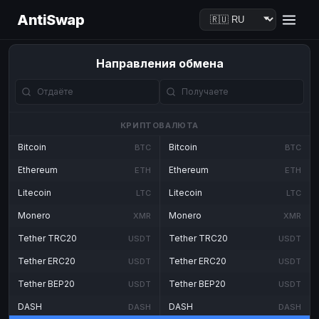
AntiSwap
Направления обмена
КРИПТОВАЛЮТА
Bitcoin
Bitcoin
BTC
BTC
Ethereum
Ethereum
ETH
ETH
Litecoin
Litecoin
LTC
LTC
Monero
Monero
XMR
XMR
Tether TRC20
Tether TRC20
USDT
USDT
Tether ERC20
Tether ERC20
USDT
USDT
Tether BEP20
Tether BEP20
USDT
USDT
DASH
DASH
DASH
DASH