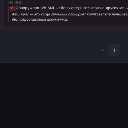
ИЗ НИХ:
Обнаружено 125 AML-кейсов среди отзывов на других мони
🚫
AML-кейс — это когда обменник блокирует криптовалюту пользоват
без предоставления документов.
1