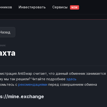
Сервисы
нников
Инвестировать
NEW
Назад
ник
ахта
истрация AntiSwap считает, что данный обменник занимается
у мы так решили? Читайте подробнее
здесь
комьтесь с
рекомендациями
перед совершением обмена
ps://mine.exchange