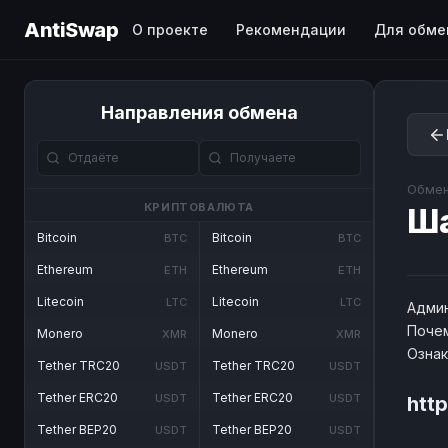
AntiSwap
О проекте
Рекомендации
Для обме
Направления обмена
Обмен
КРИПТОВАЛЮТА
Ш
Bitcoin
Bitcoin
BTC
BTC
Ethereum
Ethereum
ETH
ETH
Litecoin
Litecoin
LTC
LTC
Админ
Почем
Monero
Monero
XMR
XMR
Озна
Tether TRC20
Tether TRC20
USDT
USDT
Tether ERC20
Tether ERC20
USDT
USDT
htt
Tether BEP20
Tether BEP20
USDT
USDT