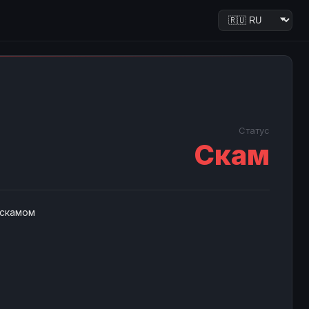
Статус
Скам
 скамом