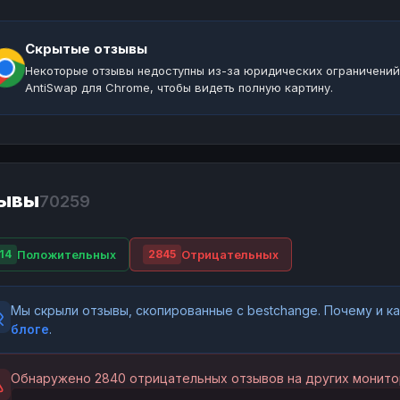
Скрытые отзывы
Некоторые отзывы недоступны из-за юридических ограничений
AntiSwap для Chrome, чтобы видеть полную картину.
ывы
70259
Положительных
Отрицательных
14
2845
Мы скрыли отзывы, скопированные с bestchange. Почему и 
блоге
.
Обнаружено 2840 отрицательных отзывов на других монито