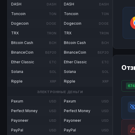
DASH
DASH
DASH
DASH
Toncoin
Toncoin
TON
TON
Dogecoin
Dogecoin
DOGE
DOGE
TRX
TRX
TRON
TRON
Bitcoin Cash
Bitcoin Cash
BCH
BCH
BinanceCoin
BinanceCoin
BEP20
BEP20
Ether Classic
Ether Classic
ETC
ETC
Отз
Solana
Solana
SOL
SOL
Ripple
Ripple
XRP
XRP
674
ЭЛЕКТРОННЫЕ ДЕНЬГИ
Paxum
Paxum
USD
USD
Perfect Money
Perfect Money
USD
USD
Payoneer
Payoneer
USD
USD
PayPal
PayPal
USD
USD