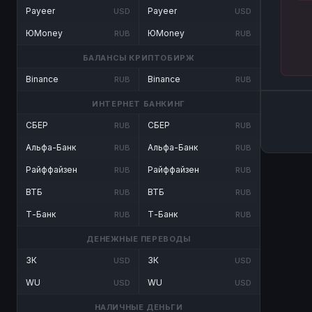
Payeer
Payeer
USD
USD
ЮMoney
ЮMoney
RUB
RUB
БАЛАНСЫ КРИПТОБИРЖ
Binance
Binance
RUB
RUB
ИНТЕРНЕТ БАНКИНГ
СБЕР
СБЕР
RUB
RUB
Альфа-Банк
Альфа-Банк
RUB
RUB
Райффайзен
Райффайзен
RUB
RUB
ВТБ
ВТБ
RUB
RUB
Т-Банк
Т-Банк
RUB
RUB
ДЕНЕЖНЫЕ ПЕРЕВОДЫ
ЗК
ЗК
USD
USD
WU
WU
USD
USD
НАЛИЧНЫЕ ДЕНЬГИ