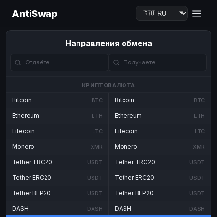
AntiSwap
Направления обмена
КРИПТОВАЛЮТА
Bitcoin
Bitcoin
BTC
BTC
Ethereum
Ethereum
ETH
ETH
Litecoin
Litecoin
LTC
LTC
Monero
Monero
XMR
XMR
Tether TRC20
Tether TRC20
USDT
USDT
Tether ERC20
Tether ERC20
USDT
USDT
Tether BEP20
Tether BEP20
USDT
USDT
DASH
DASH
DASH
DASH