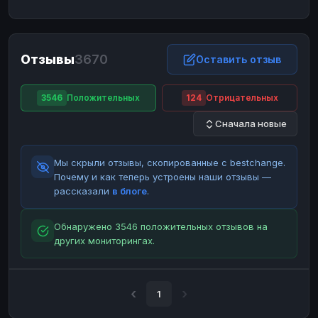
ЮMoney
ЮMoney
RUB
RUB
БАЛАНСЫ КРИПТОБИРЖ
Отзывы
3670
Binance
Binance
Оставить отзыв
RUB
RUB
ИНТЕРНЕТ БАНКИНГ
3546
Положительных
124
Отрицательных
СБЕР
СБЕР
RUB
RUB
Сначала новые
Альфа-Банк
Альфа-Банк
RUB
RUB
Райффайзен
Райффайзен
RUB
RUB
Мы скрыли отзывы, скопированные с bestchange.
ВТБ
ВТБ
RUB
RUB
Почему и как теперь устроены наши отзывы —
рассказали
в блоге
.
Т-Банк
Т-Банк
RUB
RUB
ДЕНЕЖНЫЕ ПЕРЕВОДЫ
Обнаружено 3546 положительных отзывов на
других мониторингах.
ЗК
ЗК
USD
USD
WU
WU
USD
USD
НАЛИЧНЫЕ ДЕНЬГИ
1
Наличные
Наличные
RUB
RUB