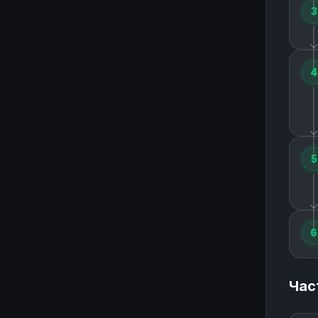
3
4
5
6
Час