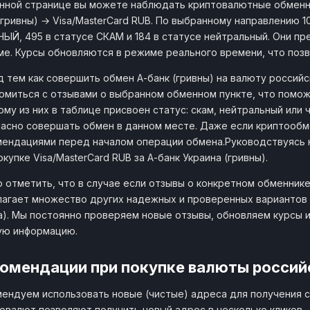
нной странице вы можете наблюдать криптовалютные обменн
(гривны) → Visa/MasterCard RUB. По выбранному направлению 1
ЫЙ, 495 в статусе СКАМ и 184 в статусе нейтральный. Они пре
е. Курсы обновляются в режиме реального времени, что поз
 тем как совершить обмен А-банк (гривны) на валюту российс
омиться с отзывами о выбранном обменном пункте, что помож
му из них в таблице присвоен статус: скам, нейтральный или
асно совершать обмен в данном месте. Даже если криптообме
ендациями перед началом операции обмена.Руководствуясь 
окупке Visa/MasterCard RUB за А-банк Украина (гривны).
 отметить, что в случае если отзывы о конкретном обменнике
агает множество других надежных и проверенных вариантов о
а). Мы постоянно проверяем новые отзывы, обновляем курсы 
ую информацию.
омендации при покупке валюты российс
ендуем использовать новые (чистые) адреса для получения с
овалют позволяют получить новый адрес в несколько кликов.