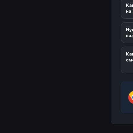
Ка
на
Ну
ва
Ка
см