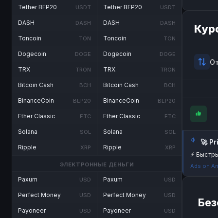
Tether BEP20
Tether BEP20
USDT
USDT
DASH
DASH
DASH
DASH
Кур
Toncoin
Toncoin
TON
TON
Dogecoin
Dogecoin
DOGE
DOGE
О
TRX
TRX
TRON
TRON
Bitcoin Cash
Bitcoin Cash
BCH
BCH
BinanceCoin
BinanceCoin
BEP20
BEP20
Ether Classic
Ether Classic
ETC
ETC
Solana
Solana
SOL
SOL
🚀 P
Ripple
Ripple
XRP
XRP
⚡ Быстры
ЭЛЕКТРОННЫЕ ДЕНЬГИ
Ads on An
Paxum
Paxum
USD
USD
Perfect Money
Perfect Money
USD
USD
Без
Payoneer
Payoneer
USD
USD