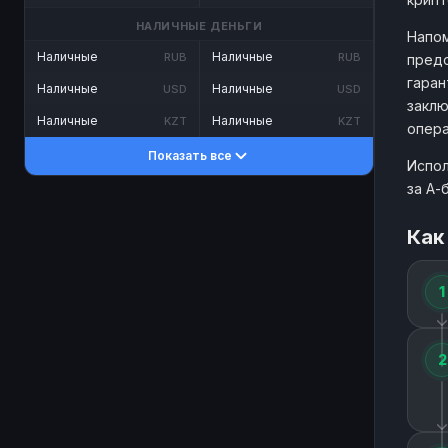
НАЛИЧНЫЕ ДЕНЬГИ
Напом
Наличные
Наличные
RUB
RUB
предо
гаран
Наличные
Наличные
USD
USD
заклю
Наличные
Наличные
KZT
KZT
опера
Показать все
Испол
за А-
Как
1
2