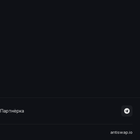
г
Партнёрка
antiswap.io