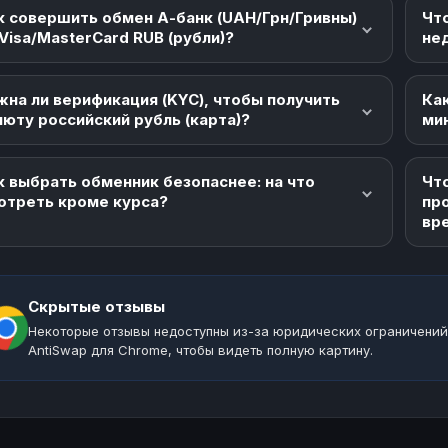
к совершить обмен А-банк (UAH/Грн/Гривны)
Чт
 Visa/MasterCard RUB (рубли)?
не
жна ли верификация (KYC), чтобы получить
Как
люту российский рубль (карта)?
ми
к выбрать обменник безопаснее: на что
Что
отреть кроме курса?
пр
вр
Скрытые отзывы
Некоторые отзывы недоступны из-за юридических ограничений
AntiSwap для Chrome, чтобы видеть полную картину.