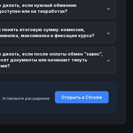
о делать, если нужный обменник
доступен или на техработах?
 понять итоговую сумму: комиссия,
нималка, максималка и фиксация курса?
 делать, если после оплаты обмен “завис”,
осят документы или начинают тянуть
емя?
Открыть в Chrome
. Установите расширение