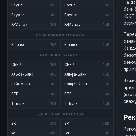
На да
PayPal
PayPal
USD
USD
банк 
Payeer
Payeer
USD
USD
ЧЕСТН
режим
ЮMoney
ЮMoney
RUB
RUB
Перед
БАЛАНСЫ КРИПТОБИРЖ
ознак
Binance
Binance
RUB
RUB
Каждо
безоп
ИНТЕРНЕТ БАНКИНГ
реком
СБЕР
СБЕР
RUB
RUB
при п
Альфа-Банк
Альфа-Банк
RUB
RUB
Важно
Райффайзен
Райффайзен
RUB
RUB
предл
ВТБ
ВТБ
(карт
RUB
RUB
свеж
Т-Банк
Т-Банк
RUB
RUB
ДЕНЕЖНЫЕ ПЕРЕВОДЫ
Рек
ЗК
ЗК
USD
USD
Реком
WU
WU
USD
USD
крипт