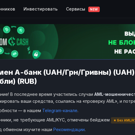
Сервисы
нников
Инвестировать
NEW
ен А-банк (UAH/Грн/Гривны) (UAH)
бли) (RUB)
ние! В последнее время участились случаи
AML-мошенничес
кировать ваши средства, ссылаясь на «проверку AML», и пот
обности — в нашем
Telegram-канале
.
нники, не требующие AML/KYC, отмечены бейджем
★ Без AML/K
д обменом изучите наши
Рекомендации
.