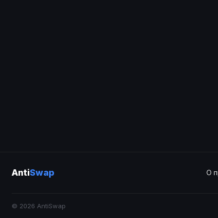
Anti
Swap
О 
© 2026 AntiSwap