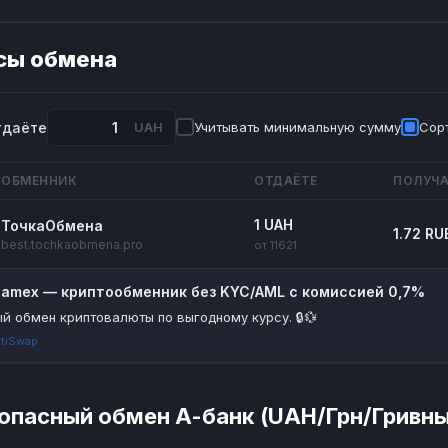
сы обмена
тдаёте
UAH
Учитывать минимальную сумму
Сорт
ОБМЕННИК
ОТДАЁТЕ
ПОЛУЧА
1 UAH
ТочкаОбмена
1.72 RU
best.tochkaobmena.pro
от 11621
riamex — криптообменник без KYC/AML с комиссией 0,7%
й обмен криптовалюты по выгодному курсу. 🔒💱
tiSwap
опасный обмен А-банк (UAH/Грн/Гривны)