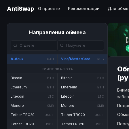
AntiSwap
О проекте
Рекомендации
Для обме
Направления обмена
А-банк
Visa/MasterCard
UAH
RUB
Обм
КРИПТОВАЛЮТА
(ру
Bitcoin
Bitcoin
BTC
BTC
Ethereum
Ethereum
ETH
ETH
Внима
забло
Litecoin
Litecoin
LTC
LTC
Подр
Monero
Monero
XMR
XMR
Обме
Tether TRC20
Tether TRC20
USDT
USDT
Пере
Tether ERC20
Tether ERC20
USDT
USDT