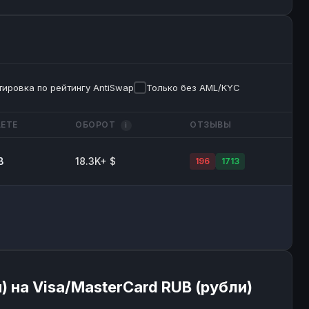
ировка по рейтингу AntiSwap
Только без AML/KYC
ЕТЕ
ОБОРОТ
ОТЗЫВЫ
i
B
18.3K+ $
196
1713
 на Visa/MasterCard RUB (рубли)