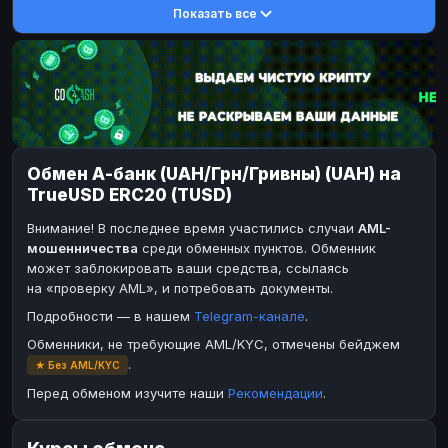
Показать все
DASH
DASH
DASH
DASH
Toncoin
Toncoin
TON
TON
Dogecoin
Dogecoin
DOGE
DOGE
TRX
TRX
TRON
TRON
Bitcoin Cash
Bitcoin Cash
BCH
BCH
Обмен А-банк (UAH/Грн/Гривны) (UAH) на
BinanceCoin
BinanceCoin
BEP20
BEP20
TrueUSD ERC20 (TUSD)
Ether Classic
Ether Classic
ETC
ETC
Внимание! В последнее время участились случаи
AML-
Solana
Solana
SOL
SOL
мошенничества
среди обменных пунктов. Обменник
может заблокировать ваши средства, ссылаясь
Ripple
Ripple
XRP
XRP
на «проверку AML», и потребовать документы.
ЭЛЕКТРОННЫЕ ДЕНЬГИ
Подробности — в нашем
Telegram-канале
.
Paxum
Paxum
USD
USD
Обменники, не требующие AML/KYC, отмечены бейджем
.
★ Без AML/KYC
Perfect Money
Perfect Money
USD
USD
Перед обменом изучите наши
Рекомендации
.
Payoneer
Payoneer
USD
USD
PayPal
PayPal
USD
USD