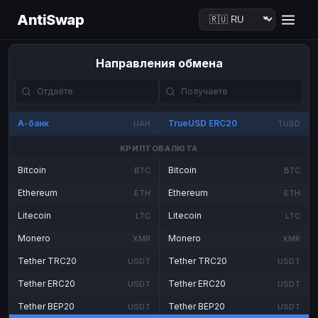
AntiSwap
Направления обмена
А-банк
TrueUSD ERC20
UAH
TUSD
КРИПТОВАЛЮТА
Bitcoin
Bitcoin
BTC
BTC
Ethereum
Ethereum
ETH
ETH
Litecoin
Litecoin
LTC
LTC
Monero
Monero
XMR
XMR
Tether TRC20
Tether TRC20
USDT
USDT
Tether ERC20
Tether ERC20
USDT
USDT
Tether BEP20
Tether BEP20
USDT
USDT