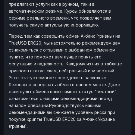
предлагают услуги как в ручном, так и в
Наличные
Наличные
RUB
RUB
автоматическом режиме. Курсы обновляются в
Наличные
Наличные
режиме реального времени, что позволяет вам
USD
USD
получать самую актуальную информацию.
Наличные
Наличные
KZT
KZT
Перед тем как совершить обмен А-банк (гривны) на
TrueUSD ERC20, мы настоятельно рекомендуем вам
ознакомиться с отзывами о выбранном обменном
пункте, что поможет вам лучше понять его
репутацию и надежность. Каждому из них в таблице
присвоен статус: скам, нейтральный или честный.
Этот статус помогает определить насколько
безопасно совершать обмен в данном месте. Даже
если пункт обмена валют имеет статус "честный",
ознакомьтесь с нашими рекомендациями перед
началом операции.Руководствуясь нашими
рекомендациями вы снижаете уровень риска при
покупке крипты TrueUSD ERC20 за А-банк Украина
(гривны).