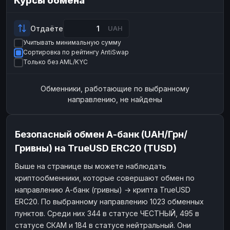
Курсы обмена
Payeer
Payeer
USD
USD
ЮMoney
ЮMoney
RUB
RUB
Отдаёте
UAH
Учитывать минимальную сумму
БАЛАНСЫ КРИПТОБИРЖ
Сортировка по рейтингу AntiSwap
Binance
Binance
RUB
RUB
Только без AML/KYC
ИНТЕРНЕТ БАНКИНГ
Обменники, работающие по выбранному
СБЕР
СБЕР
RUB
RUB
направлению, не найдены
Альфа-Банк
Альфа-Банк
RUB
RUB
Райффайзен
Райффайзен
RUB
RUB
Безопасный обмен А-банк (UAH/Грн/
ВТБ
ВТБ
RUB
RUB
Гривны) на TrueUSD ERC20 (TUSD)
Т-Банк
Т-Банк
RUB
RUB
Выше на странице вы можете наблюдать
криптообменники, которые совершают обмен по
ДЕНЕЖНЫЕ ПЕРЕВОДЫ
направлению А-банк (гривны) → крипта TrueUSD
ЗК
ЗК
USD
USD
ERC20. По выбранному направлению 1023 обменных
WU
WU
USD
USD
пунктов. Среди них 344 в статусе ЧЕСТНЫЙ, 495 в
статусе СКАМ и 184 в статусе нейтральный. Они
НАЛИЧНЫЕ ДЕНЬГИ