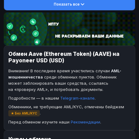
Показать все
DASH
DASH
DASH
DASH
Toncoin
Toncoin
TON
TON
Dogecoin
Dogecoin
DOGE
DOGE
TRX
TRX
TRON
TRON
Bitcoin Cash
Bitcoin Cash
BCH
BCH
Обмен Aave (Ethereum Token) (AAVE) на
BinanceCoin
BinanceCoin
BEP20
BEP20
Payoneer USD (USD)
Ether Classic
Ether Classic
ETC
ETC
Внимание! В последнее время участились случаи
AML-
Solana
Solana
SOL
SOL
мошенничества
среди обменных пунктов. Обменник
может заблокировать ваши средства, ссылаясь
Ripple
Ripple
XRP
XRP
на «проверку AML», и потребовать документы.
ЭЛЕКТРОННЫЕ ДЕНЬГИ
Подробности — в нашем
Telegram-канале
.
Paxum
Paxum
USD
USD
Обменники, не требующие AML/KYC, отмечены бейджем
.
★ Без AML/KYC
Perfect Money
Perfect Money
USD
USD
Перед обменом изучите наши
Рекомендации
.
Payoneer
PayPal
USD
USD
PayPal
Payeer
USD
USD