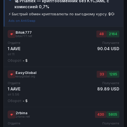
🚀 Priamex — криптообменник без KYC/AML с
комиссией 0,7%
Наличные
Наличные
RUB
RUB
⚡ Быстрый обмен криптовалюты по выгодному курсу. 🔒💱
Наличные
Наличные
USD
USD
Ads on AntiSwap
Наличные
Наличные
KZT
KZT
Bitok777
48
2164
bitok777.net
Отдаёте
Получаете
1 AAVE
90.04 USD
от 11
Оборот:
- $
EasyGlobal
33
1285
easyglobal.org
Отдаёте
Получаете
1 AAVE
89.89 USD
от 5.56
Оборот:
- $
2rbina
430
5805
2rbina.net
Отдаёте
Получаете