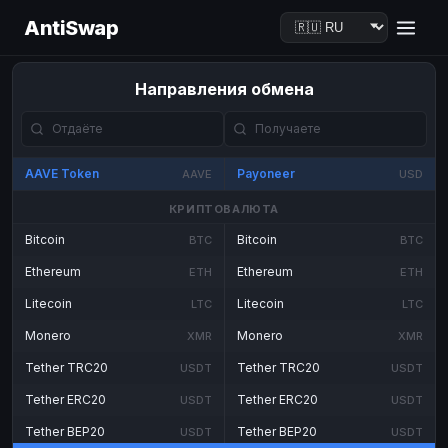
AntiSwap
Направления обмена
AAVE Token
Payoneer
AAVE
USD
КРИПТОВАЛЮТА
Bitcoin
Bitcoin
BTC
BTC
Ethereum
Ethereum
ETH
ETH
Litecoin
Litecoin
LTC
LTC
Monero
Monero
XMR
XMR
Tether TRC20
Tether TRC20
USDT
USDT
Tether ERC20
Tether ERC20
USDT
USDT
Tether BEP20
Tether BEP20
USDT
USDT