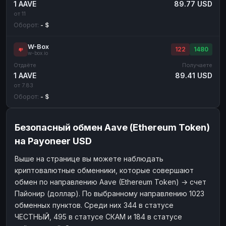
1 AAVE
89.77 USD
от 11
Оборот:
- $
W-Box
122
1480
w-box.io
Отдаёте
Получаете
1 AAVE
89.41 USD
от 7.83
Оборот:
- $
Безопасный обмен Aave (Ethereum Token)
на Payoneer USD
Выше на странице вы можете наблюдать
криптовалютные обменники, которые совершают
обмен по направлению Aave (Ethereum Token) → счет
Пайонир (доллар). По выбранному направлению 1023
обменных пунктов. Среди них 344 в статусе
ЧЕСТНЫЙ, 495 в статусе СКАМ и 184 в статусе