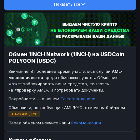
Показать все
DASH
DASH
DASH
DASH
Toncoin
Toncoin
TON
TON
Dogecoin
Dogecoin
DOGE
DOGE
TRX
TRX
TRON
TRON
Bitcoin Cash
Bitcoin Cash
BCH
BCH
Обмен 1INCH Network (1INCH) на USDCoin
BinanceCoin
BinanceCoin
BEP20
BEP20
POLYGON (USDC)
Ether Classic
Ether Classic
ETC
ETC
Внимание! В последнее время участились случаи
AML-
Solana
Solana
SOL
SOL
мошенничества
среди обменных пунктов. Обменник
может заблокировать ваши средства, ссылаясь
Ripple
Ripple
XRP
XRP
на «проверку AML», и потребовать документы.
ЭЛЕКТРОННЫЕ ДЕНЬГИ
Подробности — в нашем
Telegram-канале
.
Paxum
Paxum
USD
USD
Обменники, не требующие AML/KYC, отмечены бейджем
.
★ Без AML/KYC
Perfect Money
Perfect Money
USD
USD
Перед обменом изучите наши
Рекомендации
.
Payoneer
Payoneer
USD
USD
PayPal
PayPal
USD
USD