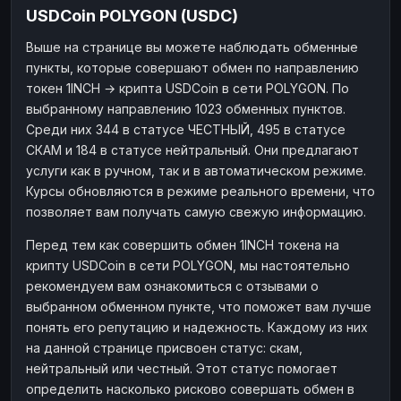
USDCoin POLYGON (USDC)
Наличные
Наличные
RUB
RUB
Выше на странице вы можете наблюдать обменные
Наличные
Наличные
USD
USD
пункты, которые совершают обмен по направлению
Наличные
Наличные
KZT
KZT
токен 1INCH → крипта USDCoin в сети POLYGON. По
выбранному направлению 1023 обменных пунктов.
Среди них 344 в статусе ЧЕСТНЫЙ, 495 в статусе
СКАМ и 184 в статусе нейтральный. Они предлагают
услуги как в ручном, так и в автоматическом режиме.
Курсы обновляются в режиме реального времени, что
позволяет вам получать самую свежую информацию.
Перед тем как совершить обмен 1INCH токена на
крипту USDCoin в сети POLYGON, мы настоятельно
рекомендуем вам ознакомиться с отзывами о
выбранном обменном пункте, что поможет вам лучше
понять его репутацию и надежность. Каждому из них
на данной странице присвоен статус: скам,
нейтральный или честный. Этот статус помогает
определить насколько рисково совершать обмен в