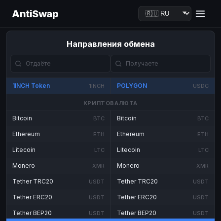
AntiSwap
Направления обмена
1INCH Token
POLYGON
1INCH
USDC
КРИПТОВАЛЮТА
Bitcoin
Bitcoin
BTC
BTC
Ethereum
Ethereum
ETH
ETH
Litecoin
Litecoin
LTC
LTC
Monero
Monero
XMR
XMR
Tether TRC20
Tether TRC20
USDT
USDT
Tether ERC20
Tether ERC20
USDT
USDT
Tether BEP20
Tether BEP20
USDT
USDT