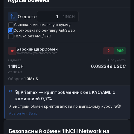
Курсы обмена
Payeer
Payeer
USD
USD
ЮMoney
ЮMoney
RUB
RUB
Отдаёте
1INCH
Учитывать минимальную сумму
БАЛАНСЫ КРИПТОБИРЖ
Сортировка по рейтингу AntiSwap
Binance
Binance
RUB
RUB
Только без AML/KYC
ИНТЕРНЕТ БАНКИНГ
БарскийДворОбмен
2
969
www.barskiydvorobmen.com
СБЕР
СБЕР
RUB
RUB
Отдаёте
Получаете
Альфа-Банк
Альфа-Банк
RUB
RUB
1 1INCH
0.082349 USDC
от 3048
Райффайзен
Райффайзен
RUB
RUB
Оборот:
1.3M+ $
ВТБ
ВТБ
RUB
RUB
🚀 Priamex — криптообменник без KYC/AML с
Т-Банк
Т-Банк
RUB
RUB
комиссией 0,7%
ДЕНЕЖНЫЕ ПЕРЕВОДЫ
⚡ Быстрый обмен криптовалюты по выгодному курсу. 🔒💱
ЗК
ЗК
USD
USD
Ads on AntiSwap
WU
WU
USD
USD
Безопасный обмен 1INCH Network на
НАЛИЧНЫЕ ДЕНЬГИ