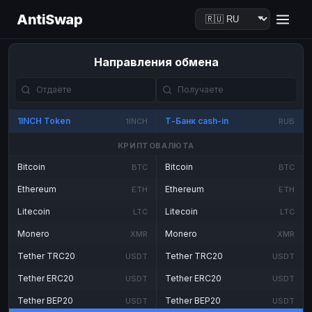
AntiSwap
Направления обмена
1INCH Token
Т-Банк cash-in
1INCH
RUB
КРИПТОВАЛЮТА
Bitcoin
Bitcoin
BTC
BTC
Ethereum
Ethereum
ETH
ETH
Litecoin
Litecoin
LTC
LTC
Monero
Monero
XMR
XMR
Tether TRC20
Tether TRC20
USDT
USDT
Tether ERC20
Tether ERC20
USDT
USDT
Tether BEP20
Tether BEP20
USDT
USDT