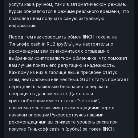
услуги как в ручном, так и в автоматическом режиме.
Наличные
Наличные
RUB
RUB
Курсы обновляются в режиме реального времени, что
Наличные
Наличные
позволяет вам получать самую актуальную
USD
USD
информацию.
Наличные
Наличные
KZT
KZT
Перед тем как совершить обмен 1INCH токена на
Тинькофф cash-in RUB (рубль), мы настоятельно
рекомендуем вам ознакомиться с отзывами о
выбранном криптовалютном обменнике, что поможет
вам лучше понять его репутацию и надежность.
Каждому из них в таблице выше присвоен статус:
скам, нейтральный или честный. Этот статус помогает
определить насколько безопасно совершать
операцию в данном месте. Даже если
криптообменник имеет статус "честный",
ознакомьтесь с нашими рекомендациями перед
началом операции.Руководствуясь нашими
рекомендациями вы снижаете уровень риска при
покупке Тинькофф cash-in (рубль) за токен 1INCH.