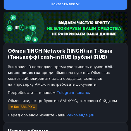
Показать все
DASH
DASH
DASH
DASH
Toncoin
Toncoin
TON
TON
Dogecoin
Dogecoin
DOGE
DOGE
TRX
TRX
TRON
TRON
Bitcoin Cash
Bitcoin Cash
BCH
BCH
Обмен 1INCH Network (1INCH) на Т-Банк
BinanceCoin
BinanceCoin
BEP20
BEP20
(Тинькофф) cash-in RUB (рубли) (RUB)
Ether Classic
Ether Classic
ETC
ETC
Внимание! В последнее время участились случаи
AML-
Solana
Solana
SOL
SOL
мошенничества
среди обменных пунктов. Обменник
может заблокировать ваши средства, ссылаясь
Ripple
Ripple
XRP
XRP
на «проверку AML», и потребовать документы.
ЭЛЕКТРОННЫЕ ДЕНЬГИ
Подробности — в нашем
Telegram-канале
.
Paxum
Paxum
USD
USD
Обменники, не требующие AML/KYC, отмечены бейджем
.
★ Без AML/KYC
Perfect Money
Perfect Money
USD
USD
Перед обменом изучите наши
Рекомендации
.
Payoneer
Payoneer
USD
USD
PayPal
PayPal
USD
USD