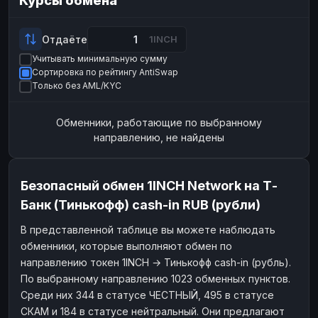
Курсы обмена
Payeer
Payeer
USD
USD
ЮMoney
ЮMoney
RUB
RUB
Отдаёте
1INCH
Учитывать минимальную сумму
БАЛАНСЫ КРИПТОБИРЖ
Сортировка по рейтингу AntiSwap
Binance
Binance
RUB
RUB
Только без AML/KYC
ИНТЕРНЕТ БАНКИНГ
Обменники, работающие по выбранному
СБЕР
СБЕР
RUB
RUB
направлению, не найдены
Альфа-Банк
Альфа-Банк
RUB
RUB
Райффайзен
Райффайзен
RUB
RUB
Безопасный обмен 1INCH Network на Т-
ВТБ
ВТБ
RUB
RUB
Банк (Тинькофф) cash-in RUB (рубли)
Т-Банк
Т-Банк
RUB
RUB
В представленной таблице вы можете наблюдать
обменники, которые выполняют обмен по
ДЕНЕЖНЫЕ ПЕРЕВОДЫ
направлению токен 1INCH → Тинькофф cash-in (рубль).
ЗК
ЗК
USD
USD
По выбранному направлению 1023 обменных пунктов.
WU
WU
USD
USD
Среди них 344 в статусе ЧЕСТНЫЙ, 495 в статусе
СКАМ и 184 в статусе нейтральный. Они предлагают
НАЛИЧНЫЕ ДЕНЬГИ