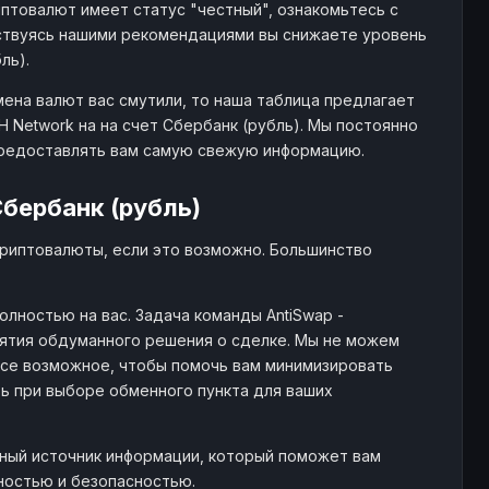
птовалют имеет статус "честный", ознакомьтесь с
твуясь нашими рекомендациями вы снижаете уровень
ль).
мена валют вас смутили, то наша таблица предлагает
 Network на на счет Сбербанк (рубль). Мы постоянно
предоставлять вам самую свежую информацию.
Сбербанк (рубль)
криптовалюты, если это возможно. Большинство
лностью на вас. Задача команды AntiSwap -
тия обдуманного решения о сделке. Мы не можем
все возможное, чтобы помочь вам минимизировать
ть при выборе обменного пункта для ваших
жный источник информации, который поможет вам
нностью и безопасностью.