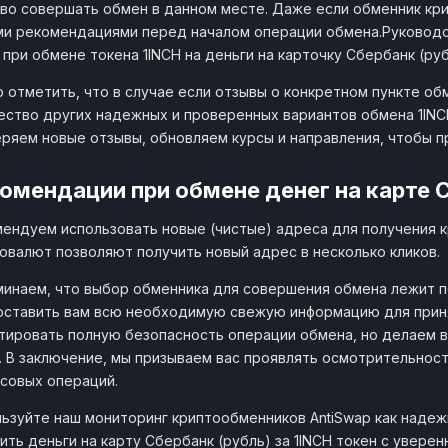
во совершать обмен в данном месте. Даже если обменник кри
и рекомендациями перед началом операции обмена.Руководс
 при обмене токена 1INCH на деньги на карточку Сбербанк (руб
 отметить, что в случае если отзывы о конкретном пункте об
ство других надежных и проверенных вариантов обмена 1INCH
ряем новые отзывы, обновляем курсы и направления, чтобы 
омендации при обмене денег на карте 
ендуем использовать новые (чистые) адреса для получения 
овалют позволяют получить новый адрес в несколько кликов.
инаем, что выбор обменника для совершения обмена лежит по
ставить вам всю необходимую свежую информацию для приня
тировать полную безопасность операции обмена, но делаем 
. В заключение, мы призываем вас проявлять осмотрительнос
совых операций.
ьзуйте наш мониторинг криптообменников AntiSwap как наде
ить деньги на карту Сбербанк (рубль) за 1INCH токен с увере