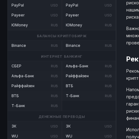
риско
PayPal
PayPal
USD
USD
нашим
Payeer
Payeer
USD
USD
риска
ЮMoney
ЮMoney
RUB
RUB
Важно
множе
БАЛАНСЫ КРИПТОБИРЖ
прове
Binance
Binance
RUB
RUB
ИНТЕРНЕТ БАНКИНГ
Рек
СБЕР
Альфа-Банк
RUB
RUB
Реком
Альфа-Банк
Райффайзен
RUB
RUB
крипт
Райффайзен
ВТБ
RUB
RUB
Напом
ВТБ
Т-Банк
RUB
RUB
предо
гаран
Т-Банк
RUB
риски
ДЕНЕЖНЫЕ ПЕРЕВОДЫ
финан
ЗК
ЗК
USD
USD
Испол
WU
WU
получ
USD
USD