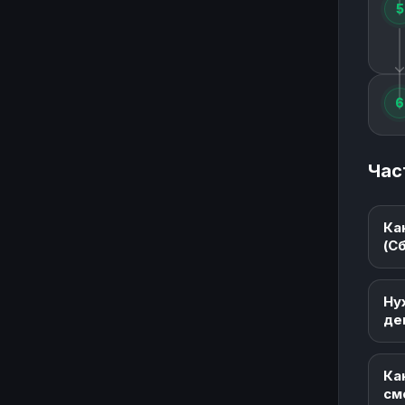
5
6
Час
Ка
(С
Ну
де
Ка
см