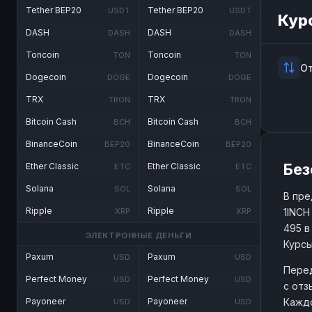
Tether BEP20
Tether BEP20
USDT
USDT
Кур
DASH
DASH
DASH
DASH
Toncoin
Toncoin
TON
TON
О
Dogecoin
Dogecoin
DOGE
DOGE
TRX
TRX
TRON
TRON
Bitcoin Cash
Bitcoin Cash
BCH
BCH
BinanceCoin
BinanceCoin
BEP20
BEP20
Без
Ether Classic
Ether Classic
ETC
ETC
Solana
Solana
SOL
SOL
В пре
Ripple
Ripple
1INCH
XRP
XRP
495 в
ЭЛЕКТРОННЫЕ ДЕНЬГИ
Курсы
Paxum
Paxum
USD
USD
Перед
Perfect Money
Perfect Money
USD
USD
с отз
Каждо
Payoneer
Payoneer
USD
USD