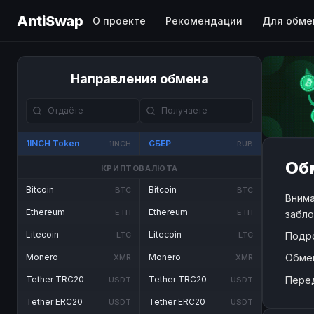
AntiSwap
О проекте
Рекомендации
Для обме
Направления обмена
1INCH Token
СБЕР
1INCH
RUB
Обм
КРИПТОВАЛЮТА
Bitcoin
Bitcoin
BTC
BTC
Внима
Ethereum
Ethereum
ETH
ETH
забло
Litecoin
Litecoin
Подр
LTC
LTC
Обме
Monero
Monero
XMR
XMR
Пере
Tether TRC20
Tether TRC20
USDT
USDT
Tether ERC20
Tether ERC20
USDT
USDT