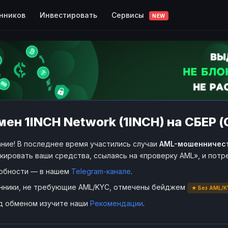
Сервисы
нников
Инвестировать
NEW
ен 1INCH Network (1INCH) на СБЕР (
ние! В последнее время участились случаи
AML-мошенничес
кировать ваши средства, ссылаясь на «проверку AML», и пот
обности — в нашем
Telegram-канале
.
нники, не требующие AML/KYC, отмечены бейджем
★ Без AML/K
д обменом изучите наши
Рекомендации
.