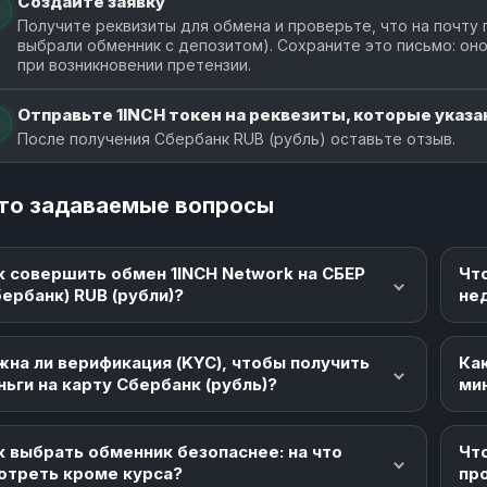
Создайте заявку
Получите реквизиты для обмена и проверьте, что на почту 
выбрали обменник с депозитом). Сохраните это письмо: о
при возникновении претензии.
Отправьте 1INCH токен на реквезиты, которые указан
После получения Сбербанк RUB (рубль) оставьте отзыв.
то задаваемые вопросы
к совершить обмен 1INCH Network на СБЕР
Чт
бербанк) RUB (рубли)?
не
жна ли верификация (KYC), чтобы получить
Как
ньги на карту Сбербанк (рубль)?
ми
к выбрать обменник безопаснее: на что
Что
отреть кроме курса?
пр