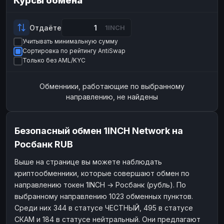
Курсы обмена
Payeer
Payeer
USD
USD
ЮMoney
ЮMoney
RUB
RUB
Отдаёте
1INCH
Учитывать минимальную сумму
БАЛАНСЫ КРИПТОБИРЖ
Сортировка по рейтингу AntiSwap
Binance
Binance
RUB
RUB
Только без AML/KYC
ИНТЕРНЕТ БАНКИНГ
Обменники, работающие по выбранному
СБЕР
СБЕР
RUB
RUB
направлению, не найдены
Альфа-Банк
Альфа-Банк
RUB
RUB
Райффайзен
Райффайзен
RUB
RUB
Безопасный обмен 1INCH Network на
ВТБ
ВТБ
RUB
RUB
Росбанк RUB
Т-Банк
Т-Банк
RUB
RUB
Выше на странице вы можете наблюдать
криптообменники, которые совершают обмен по
ДЕНЕЖНЫЕ ПЕРЕВОДЫ
направлению токен 1INCH → Росбанк (рубль). По
ЗК
ЗК
USD
USD
выбранному направлению 1023 обменных пунктов.
WU
WU
USD
USD
Среди них 344 в статусе ЧЕСТНЫЙ, 495 в статусе
СКАМ и 184 в статусе нейтральный. Они предлагают
НАЛИЧНЫЕ ДЕНЬГИ