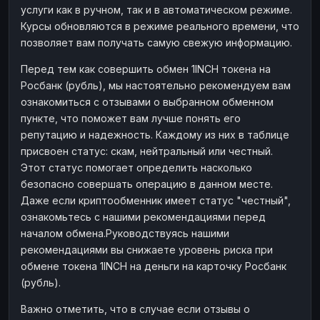
услуги как в ручном, так и в автоматическом режиме.
Наличные
Наличные
RUB
RUB
Курсы обновляются в режиме реального времени, что
Наличные
Наличные
позволяет вам получать самую свежую информацию.
USD
USD
Наличные
Наличные
KZT
KZT
Перед тем как совершить обмен 1INCH токена на
Росбанк (рубль), мы настоятельно рекомендуем вам
ознакомиться с отзывами о выбранном обменном
пункте, что поможет вам лучше понять его
репутацию и надежность. Каждому из них в таблице
присвоен статус: скам, нейтральный или честный.
Этот статус помогает определить насколько
безопасно совершать операцию в данном месте.
Даже если криптообменник имеет статус "честный",
ознакомьтесь с нашими рекомендациями перед
началом обмена.Руководствуясь нашими
рекомендациями вы снижаете уровень риска при
обмене токена 1INCH на деньги на карточку Росбанк
(рубль).
Важно отметить, что в случае если отзывы о