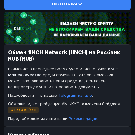
Показать все
DASH
DASH
DASH
DASH
Toncoin
Toncoin
TON
TON
Dogecoin
Dogecoin
DOGE
DOGE
TRX
TRX
TRON
TRON
Bitcoin Cash
Bitcoin Cash
BCH
BCH
Обмен 1INCH Network (1INCH) на Росбанк
BinanceCoin
BinanceCoin
BEP20
BEP20
RUB (RUB)
Ether Classic
Ether Classic
ETC
ETC
Внимание! В последнее время участились случаи
AML-
Solana
Solana
SOL
SOL
мошенничества
среди обменных пунктов. Обменник
может заблокировать ваши средства, ссылаясь
Ripple
Ripple
XRP
XRP
на «проверку AML», и потребовать документы.
ЭЛЕКТРОННЫЕ ДЕНЬГИ
Подробности — в нашем
Telegram-канале
.
Paxum
Paxum
USD
USD
Обменники, не требующие AML/KYC, отмечены бейджем
.
★ Без AML/KYC
Perfect Money
Perfect Money
USD
USD
Перед обменом изучите наши
Рекомендации
.
Payoneer
Payoneer
USD
USD
PayPal
PayPal
USD
USD