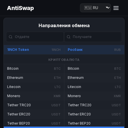
AntiSwap
Направления обмена
1INCH Token
Росбанк
1INCH
RUB
КРИПТОВАЛЮТА
Bitcoin
Bitcoin
BTC
BTC
Ethereum
Ethereum
ETH
ETH
Litecoin
Litecoin
LTC
LTC
Monero
Monero
XMR
XMR
Tether TRC20
Tether TRC20
USDT
USDT
Tether ERC20
Tether ERC20
USDT
USDT
Tether BEP20
Tether BEP20
USDT
USDT