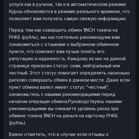
услуги как в ручном, так и в автоматическом режиме.
Наличные
Наличные
RUB
RUB
Курсы обновляются в режиме реального времени, что
Наличные
Наличные
позволяет вам получать самую свежую информацию.
USD
USD
Наличные
Наличные
KZT
KZT
Перед тем как совершить обмен 1INCH токена на
РНКБ (рубль), мы настоятельно рекомендуем вам
ознакомиться с отзывами о выбранном обменном
пункте, что поможет вам лучше понять его
репутацию и надежность. Каждому из них на данной
странице присвоен статус: скам, нейтральный или
честный. Этот статус помогает определить насколько
рисково совершать обмен в данном месте. Даже если
пункт обмена валют имеет статус "честный",
ознакомьтесь с нашими рекомендациями перед
началом операции обмена.Руководствуясь нашими
рекомендациями вы снижаете уровень риска при
обмене токена 1INCH на деньги на карточку РНКБ
(рубль).
Важно отметить, что в случае если отзывы о