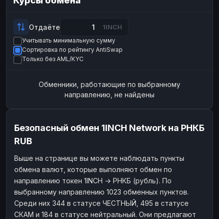
Курсы обмена
Payeer
Payeer
USD
USD
ЮMoney
ЮMoney
RUB
RUB
Отдаёте
1INCH
Учитывать минимальную сумму
БАЛАНСЫ КРИПТОБИРЖ
Сортировка по рейтингу AntiSwap
Binance
Binance
RUB
RUB
Только без AML/KYC
ИНТЕРНЕТ БАНКИНГ
Обменники, работающие по выбранному
СБЕР
СБЕР
RUB
RUB
направлению, не найдены
Альфа-Банк
Альфа-Банк
RUB
RUB
Райффайзен
Райффайзен
RUB
RUB
Безопасный обмен 1INCH Network на РНКБ
ВТБ
ВТБ
RUB
RUB
RUB
Т-Банк
Т-Банк
RUB
RUB
Выше на странице вы можете наблюдать пункты
обмена валют, которые выполняют обмен по
ДЕНЕЖНЫЕ ПЕРЕВОДЫ
направлению токен 1INCH → РНКБ (рубль). По
ЗК
ЗК
USD
USD
выбранному направлению 1023 обменных пунктов.
WU
WU
USD
USD
Среди них 344 в статусе ЧЕСТНЫЙ, 495 в статусе
СКАМ и 184 в статусе нейтральный. Они предлагают
НАЛИЧНЫЕ ДЕНЬГИ