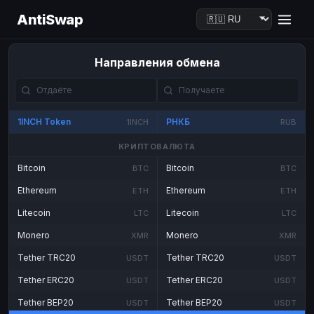
AntiSwap
Направления обмена
1INCH Token
РНКБ
1INCH
RUB
КРИПТОВАЛЮТА
Bitcoin
Bitcoin
BTC
BTC
Ethereum
Ethereum
ETH
ETH
Litecoin
Litecoin
LTC
LTC
Monero
Monero
XMR
XMR
Tether TRC20
Tether TRC20
USDT
USDT
Tether ERC20
Tether ERC20
USDT
USDT
Tether BEP20
Tether BEP20
USDT
USDT