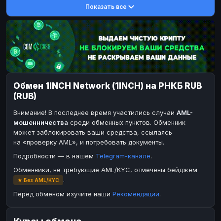
Показать все
DASH
DASH
DASH
DASH
Toncoin
Toncoin
TON
TON
Dogecoin
Dogecoin
DOGE
DOGE
TRX
TRX
TRON
TRON
Bitcoin Cash
Bitcoin Cash
BCH
BCH
Обмен 1INCH Network (1INCH) на РНКБ RUB
BinanceCoin
BinanceCoin
BEP20
BEP20
(RUB)
Ether Classic
Ether Classic
ETC
ETC
Внимание! В последнее время участились случаи
AML-
Solana
Solana
SOL
SOL
мошенничества
среди обменных пунктов. Обменник
может заблокировать ваши средства, ссылаясь
Ripple
Ripple
XRP
XRP
на «проверку AML», и потребовать документы.
ЭЛЕКТРОННЫЕ ДЕНЬГИ
Подробности — в нашем
Telegram-канале
.
Paxum
Paxum
USD
USD
Обменники, не требующие AML/KYC, отмечены бейджем
.
★ Без AML/KYC
Perfect Money
Perfect Money
USD
USD
Перед обменом изучите наши
Рекомендации
.
Payoneer
Payoneer
USD
USD
PayPal
PayPal
USD
USD